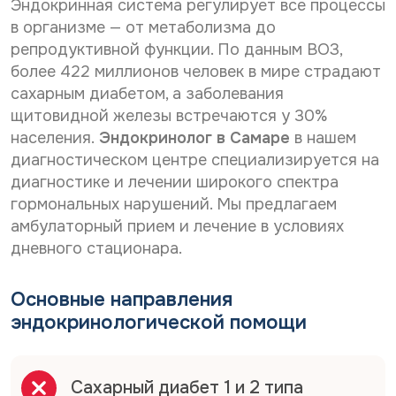
Эндокринная система регулирует все процессы
р
о
Нужное Вам исследование*
с
н
в организме — от метаболизма до
о
а
репродуктивной функции. По данным ВОЗ,
н
л
более 422 миллионов человек в мире страдают
а
ь
Желаемая дата и время приёма
л
н
сахарным диабетом, а заболевания
ь
ы
щитовидной железы встречаются у 30%
н
х
населения.
Эндокринолог в Самаре
в нашем
ы
д
Даю согласие на
обработку персональных данных
х
диагностическом центре специализируется на
а
д
Даю согласие на получение информационной
н
диагностике и лечении широкого спектра
рассылки
а
н
гормональных нарушений. Мы предлагаем
н
ы
н
амбулаторный прием и лечение в условиях
х
Отправить
ы
*
дневного стационара.
х
После анализа заявки Вам ответят электронным
*
письмом на указанный Вами e-mail.
Основные направления
эндокринологической помощи
Срок обработки заявки - до 2-х рабочих дней.
Ввиду высокой загруженности наших докторов дата
и время приема могут отличаться от Вашего
пожелания в интернет-заявке.
Сахарный диабет 1 и 2 типа