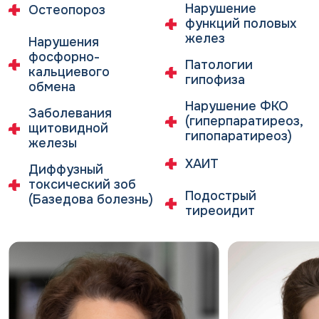
Нарушение
Остеопороз
функций половых
желез
Нарушения
фосфорно-
Патологии
кальциевого
гипофиза
обмена
Нарушение ФКО
Заболевания
(гиперпаратиреоз,
щитовидной
гипопаратиреоз)
железы
ХАИТ
Диффузный
токсический зоб
Подострый
(Базедова болезнь)
тиреоидит