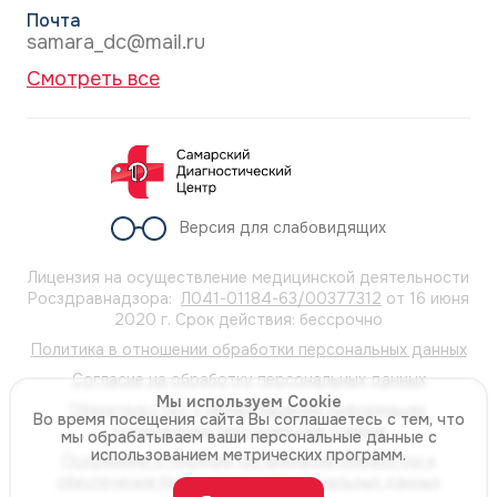
Почта
samara_dc@mail.ru
Смотреть все
Версия для слабовидящих
Лицензия на осуществление медицинской деятельности
Росздравнадзора:
Л041-01184-63/00377312
от 16 июня
2020 г. Срок действия: бессрочно
Политика в отношении обработки персональных данных
Согласие на обработку персональных данных
Мы используем Cookie
Обязательство о неразглашении информации,
Во время посещения сайта Вы соглашаетесь с тем, что
содержащей персональные данные
мы обрабатываем ваши персональные данные с
использованием метрических программ.
Положение о порядке организации обработки и
обеспечения безопасности персональных данных