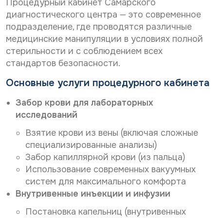
Процедурный кабинет Самарского
р
о
Нужное Вам исследование*
с
н
диагностического центра — это современное
о
а
подразделение, где проводятся различные
н
л
медицинские манипуляции в условиях полной
а
ь
Желаемая дата и время приёма
л
стерильности и с соблюдением всех
н
ь
ы
стандартов безопасности.
н
х
ы
д
Даю согласие на
обработку персональных данных
Основные услуги процедурного кабинета
х
а
д
Даю согласие на получение информационной
н
Забор крови для лабораторных
рассылки
а
н
н
исследований
ы
н
х
Отправить
Взятие крови из вены (включая сложные
ы
*
х
специализированные анализы)
После анализа заявки Вам ответят электронным
*
Забор капиллярной крови (из пальца)
письмом на указанный Вами e-mail.
Использование современных вакуумных
Срок обработки заявки - до 2-х рабочих дней.
систем для максимального комфорта
Ввиду высокой загруженности наших докторов дата
Внутривенные инъекции и инфузии
и время приема могут отличаться от Вашего
Постановка капельниц (внутривенных
пожелания в интернет-заявке.