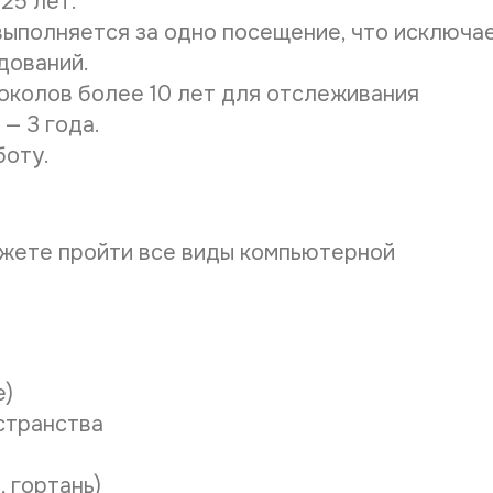
25 лет.
ФИО напра
выполняется за одно посещение, что исключа
дований.
околов более 10 лет для отслеживания
Нужное В
— 3 года.
боту.
Желаемая
жете пройти все виды компьютерной
Даю со
Даю со
е)
странства
После ана
 гортань)