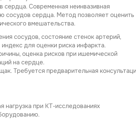
на указан
в сердца. Современная неинвазивная
Срок обра
ю сосудов сердца. Метод позволяет оценить
Ввиду вы
гического вмешательства.
время при
интернет-
ения сосудов, состояние стенок артерий,
 индекс для оценки риска инфаркта.
причины, оценка рисков при ишемической
аций на сердце.
щак. Требуется предварительная консультац
я нагрузка при КТ-исследованиях
борудованию.