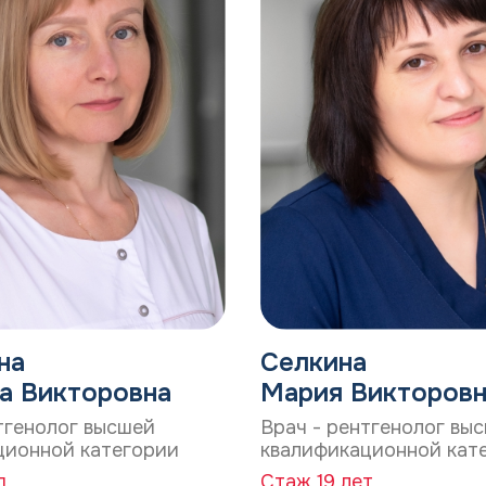
*
на
Селкина
а Викторовна
Мария Викторов
тгенолог высшей
Врач - рентгенолог вы
ционной категории
квалификационной кат
д
Стаж 19 лет