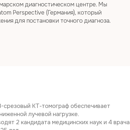
амарском диагностическом центре. Мы
om Perspective (Германия), который
Дата рож
ения для постановки точного диагноза.
Телефон*
E-mail*
Дата выд
28-срезовый КТ-томограф обеспечивает
Наименов
ниженной лучевой нагрузке.
дят 2 кандидата медицинских наук и 4 врача