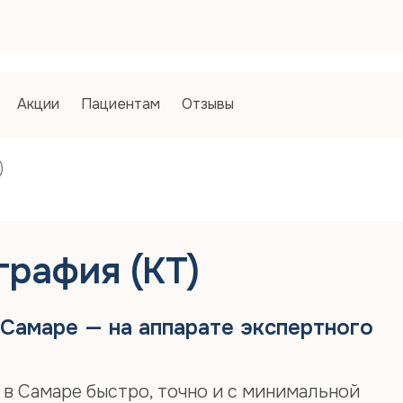
Запись
Запись
Как Вы 
1. Спосо
Акции
Пациентам
Отзывы
По на
Пол
ДМС
)
2. Вариа
Платн
Фамилия*
рафия (КТ)
Имя*
Самаре — на аппарате экспертного
Отчество
в Самаре быстро, точно и с минимальной