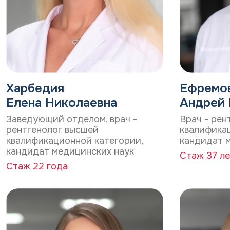
Харбедия
Ефремо
Елена Николаевна
Андрей 
Заведующий отделом, врач -
Врач - рен
рентгенолог высшей
квалифика
квалификационной категории,
кандидат 
кандидат медицинских наук
Стаж 37 л
Стаж 22 года