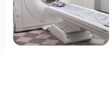
отправьте заявку и мы подберем для вас
удобное время
дения*
ачи направления*
ание направившего лечебного учреждения*