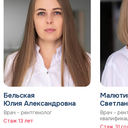
Бельская
Малюти
Юлия Александровна
Светлан
Врач - рентгенолог
Врач - рен
квалифика
Стаж 13 лет
Стаж 31 го