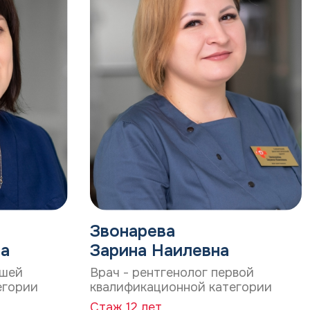
Звонарева
на
Зарина Наилевна
сшей
Врач - рентгенолог первой
егории
квалификационной категории
Стаж 12 лет