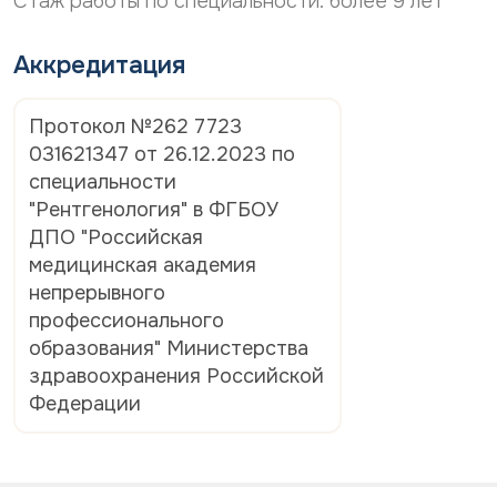
Стаж работы по специальности: более 9 лет
р
о
с
н
о
а
Аккредитация
н
л
а
ь
л
н
Протокол №262 7723
ь
ы
031621347 от 26.12.2023 по
н
х
ы
д
специальности
х
а
"Рентгенология" в ФГБОУ
д
н
ДПО "Российская
а
н
н
ы
медицинская академия
н
х
непрерывного
ы
*
профессионального
х
*
образования" Министерства
здравоохранения Российской
Федерации