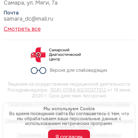
Самара, ул. Мяги, 7а
Почта
samara_dc@mail.ru
Смотреть все
Версия для слабовидящих
Лицензия на осуществление медицинской деятельности
Росздравнадзора:
Л041-01184-63/00377312
от 16 июня
2020 г. Срок действия: бессрочно
Политика в отношении обработки персональных данных
Мы используем Cookie
Согласие на обработку персональных данных
Во время посещения сайта Вы соглашаетесь с тем, что
мы обрабатываем ваши персональные данные с
Обязательство о неразглашении информации, содержащей
использованием метрических программ.
персональные данные
Положение о порядке организации обработки и
Я согласен