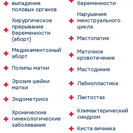
Спаечный процесс малого таза
выпадение
беременности
половых органов
Нарушение менструального цикла
Нарушения
Хирургическое
менструального
Репродуктивное здоровье
прерывание
цикла
беременности
Подготовка к беременности
Мастопатия
(аборт)
Комплексное обследование обоих партнеров
Медикаментозный
Маточное
аборт
кровотечение
Лечение бесплодия
Полипы матки
Мастодиния
Стимуляция овуляции
Коррекция эндокринных нарушений
Эрозия шейки
Лабиопластика
Противовоспалительная терапия
матки
Аутоплазмотерапия
Лактостаз
Эндометриоз
PRP — терапия
Климактерический
Хронические
Ведение беременности
синдром
гинекологические
Ранняя диагностика беременности
заболевания
Киста яичника
Индивидуальное ведение беременности с