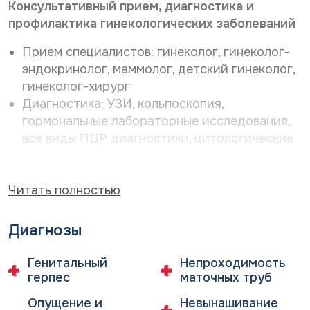
Консультативный прием, диагностика и
профилактика гинекологических заболеваний
Прием специалистов: гинеколог, гинеколог-
эндокринолог, маммолог, детский гинеколог,
гинеколог-хирург
Диагностика: УЗИ, кольпоскопия,
гормональные лабораторные исследования,
все виды ПЦР диагностики, цитологические
и гистологические исследования
Профилактические осмотры
Читать полностью
Диагностика и лечение выявленной патологии:
Диагнозы
Миома матки
Эндометриоз
Генитальный
Непроходимость
Полипы эндометрия
герпес
маточных труб
Кисты яичников
Бесплодие
Опущение и
Невынашивание