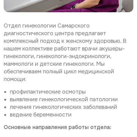
р
о
Нужное Вам исследование*
с
н
о
а
н
л
Отдел гинекологии Самарского
а
ь
Желаемая дата и время приёма
л
н
диагностического центра предлагает
ь
ы
комплексный подход к женскому здоровью. В
н
х
нашем коллективе работают врачи акушеры-
ы
д
Даю согласие на
обработку персональных данных
х
а
гинекологи, гинекологи-эндокринологи,
д
Даю согласие на получение информационной
н
маммологи и детские гинекологи. Мы
рассылки
а
н
обеспечиваем полный цикл медицинской
н
ы
н
х
помощи:
Отправить
ы
*
х
профилактические осмотры
После анализа заявки Вам ответят электронным
*
выявление гинекологической патологии
письмом на указанный Вами e-mail.
лечения гинекологических заболеваний
Срок обработки заявки - до 2-х рабочих дней.
ведение беременности
Ввиду высокой загруженности наших докторов дата
и время приема могут отличаться от Вашего
Основные направления работы отдела:
пожелания в интернет-заявке.