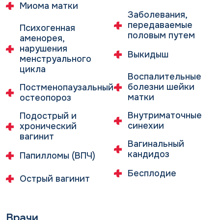
Миома матки
наблюдением у профильных специалистов
Заболевания,
Современный дневной стационар
передаваемые
Психогенная
половым путем
аменорея,
Оперативная гинекология
нарушения
Выкидыш
менструального
Лапароскопические операции (при миоме,
цикла
эндометриозе, кистах яичников)
Воспалительные
болезни шейки
Постменопаузальный
Гистероскопия и гистерорезектоскопия
матки
остеопороз
Органосохраняющие операции на матке и
придатках
Внутриматочные
Подострый и
Лечение патологии шейки матки
синехии
хронический
вагинит
Операции при опущении и выпадении
Вагинальный
органов малого таза
кандидоз
Папилломы (ВПЧ)
Лечение опущения и выпадения (пролапса)
Бесплодие
Острый вагинит
тазовых органов
Индивидуальный подбор пессариев
Тренировка мышц тазового дна
Врачи