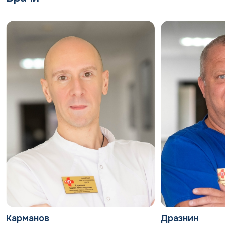
Современные методики восстановления
Прерывание беременности
Медикаментозное
Хирургическое (вакуум-аспирация).
Прерывание беременности медикаментозным
методом производится на сроке до 7 недель
беременности, хирургическим методом — до 10
недель.
Наши преимущества:
Собственная лабораторная и
инструментальная диагностика
Комфортабельный дневной стационар
Индивидуальный подход к каждой пациентке
Соблюдение медицинских стандартов и
Карманов
Дразнин
протоколов