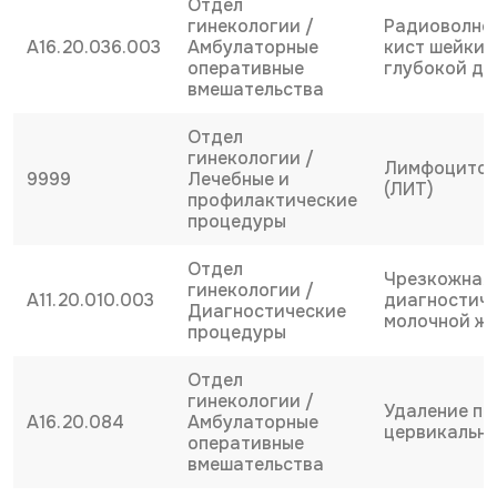
Отдел
гинекологии /
Радиоволнов
A16.20.036.003
Амбулаторные
кист шейки 
оперативные
глубокой де
вмешательства
Отдел
гинекологии /
Лимфоцитои
9999
Лечебные и
(ЛИТ)
профилактические
процедуры
Отдел
Чрезкожная
гинекологии /
A11.20.010.003
диагностиче
Диагностические
молочной ж
процедуры
Отдел
гинекологии /
Удаление по
A16.20.084
Амбулаторные
цервикально
оперативные
вмешательства