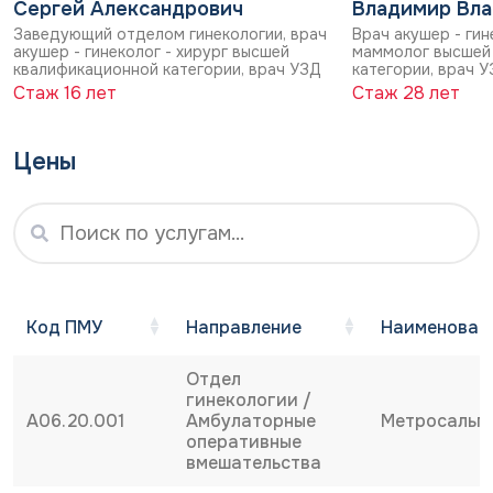
Сергей Александрович
Владимир Вл
Заведующий отделом гинекологии, врач
Врач акушер - гин
Имеются противопоказания. Необходима
акушер - гинеколог - хирург высшей
маммолог высшей
консультация специалиста.
квалификационной категории, врач УЗД
категории, врач 
Стаж 16 лет
Стаж 28 лет
Записаться на прием
Цены
Код ПМУ
Направление
Наименовани
Код ПМУ
Направление
Наименовани
Отдел
гинекологии /
A06.20.001
Амбулаторные
Метросальп
оперативные
вмешательства