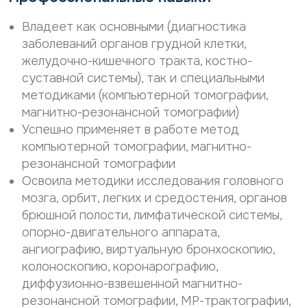
р
о
с
н
Владеет как основными (диагностика
о
а
заболеваний органов грудной клетки,
н
л
а
ь
желудочно-кишечного тракта, костно-
л
н
суставной системы), так и специальными
ь
ы
методиками (компьютерной томографии,
н
х
ы
д
магнитно-резонансной томографии)
х
а
Успешно применяет в работе метод
д
н
компьютерной томографии, магнитно-
а
н
н
ы
резонансной томографии
н
х
Освоила методики исследования головного
ы
*
мозга, орбит, легких и средостения, органов
х
*
брюшной полости, лимфатической системы,
опорно-двигательного аппарата,
ангиографию, виртуальную бронхоскопию,
колоноскопию, коронарографию,
диффузионно-взвешенной магнитно-
резонансной томографии, МР-трактографии,