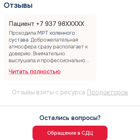
Отзывы
Пациент +7 937 98XXXXX
Проходила
МРТ коленного
сустава
​. Доброжелательная
атмосфера сразу располагает к
доверию. Внимательно
выслушала и профессионально
провела приём. Доктор с
Читать полностью
прекрасными человеческими
качествами. Спасибо Вам
большое. Благодарю. 🙏🙏🙏
Отзывы взяты с ресурса
Продокторов
Остались вопросы?
Обращение в СДЦ