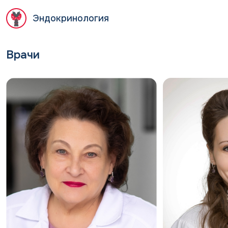
гипофиза, возникающая из-за поражения
самой железы или гипоталамуса.
Эндокринология
Симптомы зависят от выпадающего гормона:
Врачи
Дефицит АКТГ → слабость, потеря веса,
гипогликемия
Дефицит ТТГ → симптомы гипотиреоза
(утомляемость, зябкость, запоры)
Дефицит ФСГ и ЛГ → у женщин — нарушение
цикла, бесплодие; у мужчин — снижение
либидо, эректильная дисфункция
Дефицит СТГ → у взрослых — утомляемость,
снижение мышечной массы, абдоминальное
ожирение, остеопороз
Диагностика:
Гормональный профиль