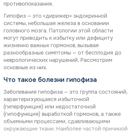
Дата рождения*
противопоказания.
С
Даю согласие на
обработку персональных
о
данных
Гипофиз — это «дирижер» эндокринной
С
Даю согласие на
обработку персональных
г
о
л
данных
системы, небольшая железа в основании
Телефон*
Отправить
г
а
головного мозга. Патологии этой области
С
л
Даю согласие на получение информационной
с
могут приводить к избытку или дефициту
о
а
рассылки
и
г
с
жизненно важных гормонов, вызывая
е
E-mail*
л
и
н
разнообразные симптомы — от бесплодия до
Отправить
а
е
а
неврологических нарушений. Рассмотрим
с
н
о
и
а
основные из них.
б
Дата выдачи направления*
е
о
р
н
б
Что такое болезни гипофиза
а
а
р
б
р
а
о
Наименование направившего лечебного учреждения*
Заболевания гипофиза — это группа состояний,
а
б
т
характеризующаяся избыточной
с
о
к
с
т
(гиперфункция) или недостаточной
у
ы
к
п
(гипофункция) выработкой гормонов, а также
ФИО направившего врача, указанного в направлении*
л
у
е
объемными процессами, сдавливающими
к
п
р
у
окружающие ткани. Наиболее частой причиной
е
с