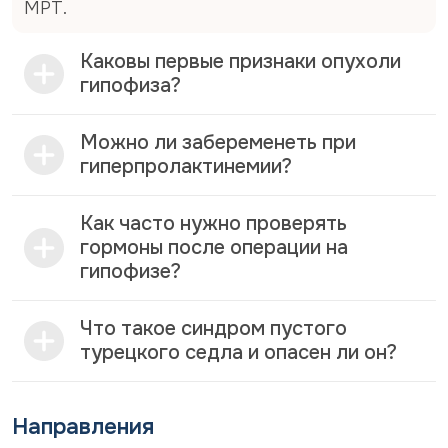
Физиологические состояния: беременность,
МРТ.
стресс, физические нагрузки
Прием некоторых лекарств (антипсихотики,
Каковы первые признаки опухоли
антидепрессанты)
гипофиза?
Гипотиреоз, хроническая почечная
недостаточность, цирроз печени
Можно ли забеременеть при
гиперпролактинемии?
Симптомы:
Женщины: нарушение менструального цикла,
Как часто нужно проверять
бесплодие, галакторея (выделение молока из
гормоны после операции на
груди вне периода лактации).
гипофизе?
Мужчины: снижение либидо, эректильная
дисфункция, гинекомастия, бесплодие.
Что такое синдром пустого
Гипопитуитаризм: когда гормонов не
турецкого седла и опасен ли он?
хватает
Гипопитуитаризм — недостаточность одного
Направления
или нескольких гормонов передней доли