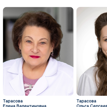
Классификация: какой бывает диабет
Различают два основных типа:
СД 1 типа. Аутоиммунное разрушение бета-
клеток поджелудочной железы, прекращение
выработки инсулина. Составляет 5,3% от
всех случаев. Чаще развивается у детей,
подростков и молодых людей, но возможен в
любом возрасте. Требует пожизненной
заместительной инсулинотерапии.
СД 2 типа. Сочетание
инсулинорезистентности (снижения
чувствительности тканей к инсулину) и
относительной инсулиновой
недостаточности. Наиболее частая форма —
92,3%. Чаще встречается у людей старше 35-
Тарасова
Тарасова
40 лет. Тесно связан с ожирением,
Елена Валентиновна
Ольга Сергее