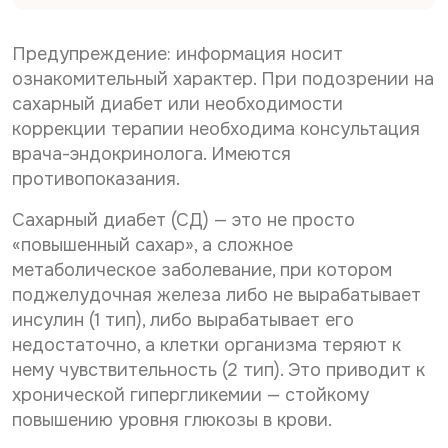
Дата рождения*
a
С
Даю согласие на
обработку персональных
i
о
l
данных
Предупреждение: информация носит
С
Даю согласие на
обработку персональных
г
о
л
данных
ознакомительный характер. При подозрении на
Телефон*
Отправить
г
а
сахарный диабет или необходимости
С
л
Даю согласие на получение информационной
с
коррекции терапии необходима консультация
о
а
рассылки
и
г
с
врача-эндокринолога. Имеются
е
E-mail*
л
и
н
противопоказания.
Отправить
а
е
а
с
н
о
Сахарный диабет (СД) — это не просто
и
а
б
Дата выдачи направления*
«повышенный сахар», а сложное
е
о
р
н
б
а
метаболическое заболевание, при котором
а
р
б
поджелудочная железа либо не вырабатывает
р
а
о
Наименование направившего лечебного учреждения*
инсулин (1 тип), либо вырабатывает его
а
б
т
с
о
к
недостаточно, а клетки организма теряют к
с
т
у
нему чувствительность (2 тип). Это приводит к
ы
к
п
ФИО направившего врача, указанного в направлении*
хронической гипергликемии — стойкому
л
у
е
к
п
повышению уровня глюкозы в крови.
р
у
е
с