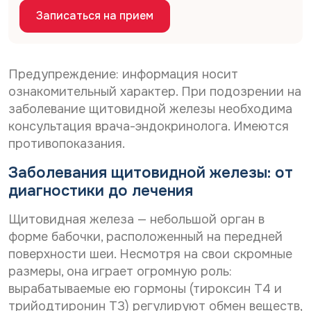
Дата рождения*
н
С
Даю согласие на
обработку персональных
Записаться на прием
о
данных
С
Даю согласие на
обработку персональных
г
о
л
данных
Телефон*
Отправить
г
а
Предупреждение: информация носит
С
л
Даю согласие на получение информационной
с
ознакомительный характер. При подозрении на
о
а
рассылки
и
г
с
е
заболевание щитовидной железы необходима
E-mail*
л
и
н
консультация врача-эндокринолога. Имеются
Отправить
а
е
а
противопоказания.
с
н
о
и
а
б
Дата выдачи направления*
Заболевания щитовидной железы: от
е
о
р
н
б
а
диагностики до лечения
а
р
б
р
а
о
Наименование направившего лечебного учреждения*
Щитовидная железа — небольшой орган в
а
б
т
форме бабочки, расположенный на передней
с
о
к
с
т
у
поверхности шеи. Несмотря на свои скромные
ы
к
п
ФИО направившего врача, указанного в направлении*
размеры, она играет огромную роль:
л
у
е
вырабатываемые ею гормоны (тироксин Т4 и
к
п
р
у
е
с
трийодтиронин Т3) регулируют обмен веществ,