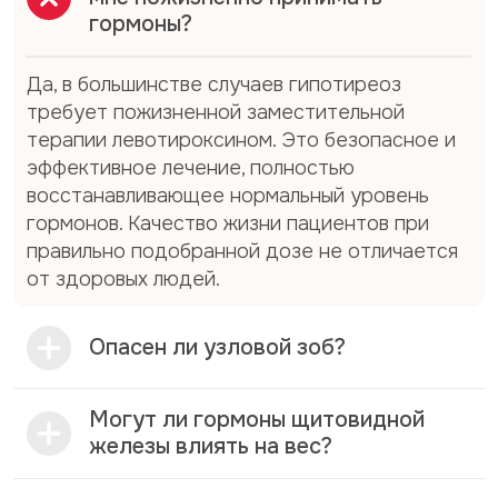
заболевания щитовидной железы
гормоны?
Все болезни щитовидной железы можно
Да, в большинстве случаев гипотиреоз
разделить на три большие группы:
требует пожизненной заместительной
терапии левотироксином. Это безопасное и
Нарушения функции (гипотиреоз и
эффективное лечение, полностью
гипертиреоз) — когда железа вырабатывает
восстанавливающее нормальный уровень
слишком мало или слишком много гормонов.
гормонов. Качество жизни пациентов при
Структурные изменения (узловой и
правильно подобранной дозе не отличается
диффузный зоб) — когда меняется форма,
от здоровых людей.
размер или структура органа.
Воспалительные заболевания (тиреоидиты) —
когда ткань железы воспаляется
Опасен ли узловой зоб?
(аутоиммунное, вирусное или бактериальное
воспаление).
Могут ли гормоны щитовидной
Часто эти нарушения сочетаются: например,
железы влиять на вес?
при аутоиммунном тиреоидите (Хашимото)
развивается гипотиреоз, а при диффузном