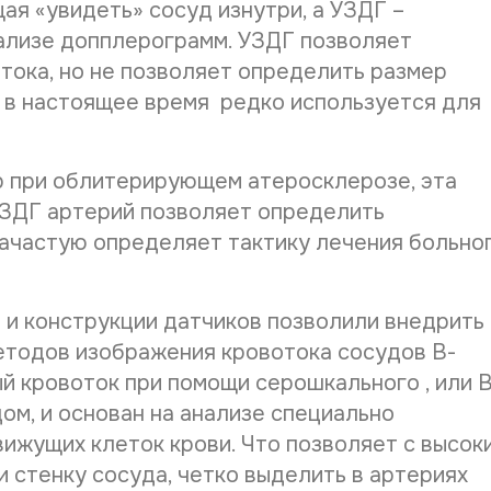
на указан
я «увидеть» сосуд изнутри, а УЗДГ –
Срок обра
нализе допплерограмм. УЗДГ позволяет
тока, но не позволяет определить размер
Ввиду вы
время при
Г в настоящее время редко используется для
интернет-
р при облитерирующем атеросклерозе, эта
УЗДГ артерий позволяет определить
 зачастую определяет тактику лечения больно
 и конструкции датчиков позволили внедрить 
етодов изображения кровотока сосудов В-
й кровоток при помощи серошкального , или В
ом, и основан на анализе специально
вижущих клеток крови. Что позволяет с высок
 стенку сосуда, четко выделить в артериях