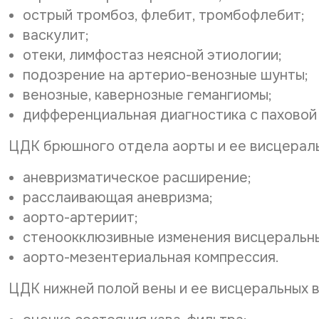
острый тромбоз, флебит, тромбофлебит;
васкулит;
отеки, лимфостаз неясной этиологии;
подозрение на артерио-венозные шунты;
венозные, кавернозные гемангиомы;
дифференциальная диагностика с паховой
ЦДК брюшного отдела аорты и ее висцераль
аневризматическое расширение;
расслаивающая аневризма;
аорто-артериит;
стеноокклюзивные изменения висцеральн
аорто-мезентериальная компрессия.
ЦДК нижней полой вены и ее висцеральных в