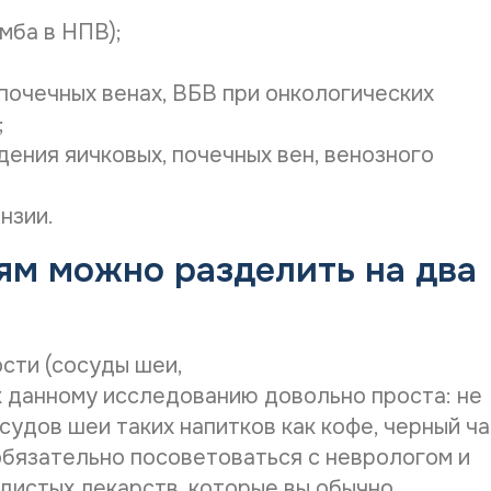
*
мба в НПВ);
почечных венах, ВБВ при онкологических
;
ения яичковых, почечных вен, венозного
нзии.
ям можно разделить на два
сти (сосуды шеи,
 данному исследованию довольно проста: не
осудов шеи таких напитков как кофе, черный ча
 обязательно посоветоваться с неврологом и
дистых лекарств, которые вы обычно