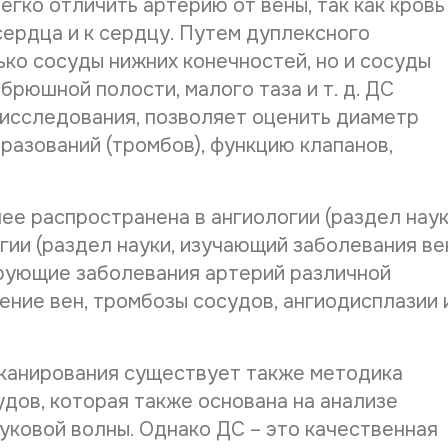
гко отличить артерию от вены, так как кровь
ФИО напра
сердца и к сердцу. Путем дуплексного
ко сосуды нижних конечностей, но и сосуды
 брюшной полости, малого таза и т. д. ДС
Нужное В
исследования, позволяет оценить диаметр
разований (тромбов), функцию клапанов,
Желаемая
е распространена в ангиологии (раздел наук
ии (раздел науки, изучающий заболевания вен
Даю со
рующие заболевания артерий различной
Даю со
ение вен, тромбозы сосудов, ангиодисплазии 
сканирования существует также методика
дов, которая также основана на анализе
После ана
уковой волны. Однако ДС – это качественная