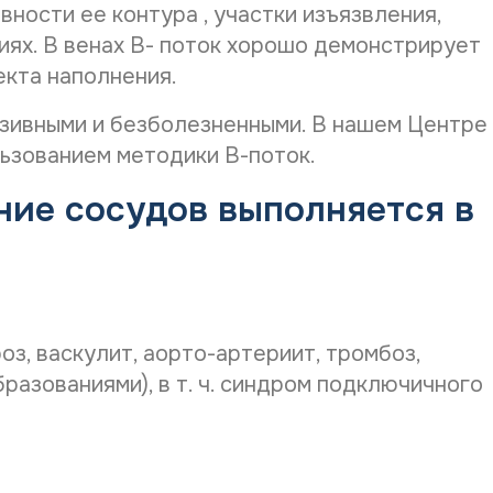
ности ее контура , участки изъязвления,
иях. В венах В- поток хорошо демонстрирует
екта наполнения.
зивными и безболезненными. В нашем Центре
Остались вопросы?
ьзованием методики В-поток.
После анализа заявки Вам ответят
ние сосудов выполняется в
Оставить отзыв
электронным письмом на указанный Вами e-
mail. Срок обработки заявки - до 2-х
рабочих дней.
Имя
*
Имя
*
з, васкулит, аорто-артериит, тромбоз,
*
Телефон
*
д
бразованиями), в т. ч. синдром подключичного
а
н
Не будет опубликован на сайте
E-mail
*
н
ы
х
E-mail
*
*
Зарплата