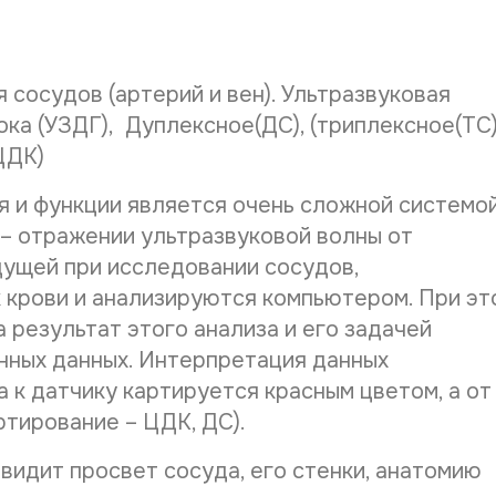
Дата рож
сосудов (артерий и вен). Ультразвуковая
ка (УЗДГ), Дуплексное(ДС), (триплексное(ТС
ЦДК)
Телефон*
я и функции является очень сложной системой
– отражении ультразвуковой волны от
E-mail*
дущей при исследовании сосудов,
к крови и анализируются компьютером. При эт
 результат этого анализа и его задачей
Дата выд
нных данных. Интерпретация данных
 к датчику картируется красным цветом, а от
ртирование – ЦДК, ДС).
Наименов
идит просвет сосуда, его стенки, анатомию