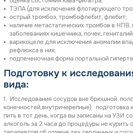
оценка состояния кава-фильтра;
ТЭЛА (для исключения флотирующего тро
острый тромбоз, тромбофлебит, флебит;
наличие метастатических тромбов в НПВ, 
заболеваниях кишечника, почек, гениталий
варикоцеле для исключения аномалии впад
рефлюкса в них;
подпеченочная форма портальной гиперте
Подготовку к исследовани
вида:
1. Исследования сосудов вне брюшной поло
конечностей,внутричерепные) подготовка к
пить в тот день, когда вы записаны на УЗИ с
алкоголь за 2 часа до процедуры не курить
терапевтом об отмене тех сердечных и сосу