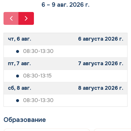
р
о
6 – 9 авг. 2026 г.
с
н
о
а
н
л
а
ь
л
н
ь
ы
чт, 6 авг.
6 августа 2026 г.
н
х
ы
д
08:30-13:30
х
а
д
н
пт, 7 авг.
7 августа 2026 г.
а
н
н
ы
н
х
08:30-13:15
ы
*
х
сб, 8 авг.
8 августа 2026 г.
*
08:30-13:30
Образование