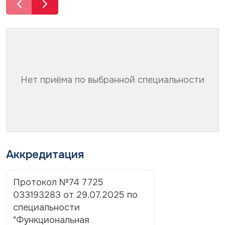
р
о
с
н
о
а
н
л
а
ь
л
н
ь
ы
н
х
Нет приёма по выбранной специальности
ы
д
х
а
д
н
а
н
н
ы
н
х
ы
*
х
Аккредитация
*
Протокол №74 7725
033193283 от 29.07.2025 по
специальности
"Функциональная