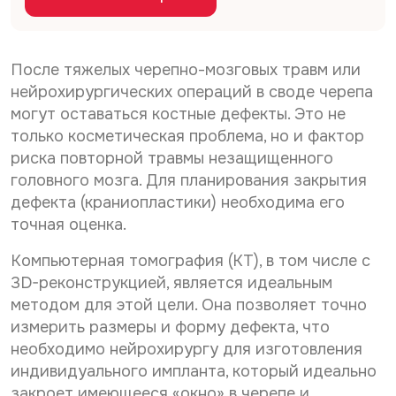
Дата рождения*
С
Даю согласие на
обработку персональных
о
данных
С
Даю согласие на
обработку персональных
г
о
л
данных
После тяжелых черепно-мозговых травм или
Телефон*
Отправить
г
а
нейрохирургических операций в своде черепа
С
л
Даю согласие на получение информационной
с
могут оставаться костные дефекты. Это не
о
а
рассылки
и
г
с
только косметическая проблема, но и фактор
е
E-mail*
л
и
н
риска повторной травмы незащищенного
Отправить
а
е
а
головного мозга. Для планирования закрытия
с
н
о
и
а
дефекта (краниопластики) необходима его
б
Дата выдачи направления*
е
о
р
точная оценка.
н
б
а
а
р
б
Компьютерная томография (КТ), в том числе с
р
а
о
Наименование направившего лечебного учреждения*
3D-реконструкцией, является идеальным
а
б
т
с
о
к
методом для этой цели. Она позволяет точно
с
т
у
измерить размеры и форму дефекта, что
ы
к
п
ФИО направившего врача, указанного в направлении*
необходимо нейрохирургу для изготовления
л
у
е
к
п
индивидуального импланта, который идеально
р
у
е
с
закроет имеющееся «окно» в черепе и