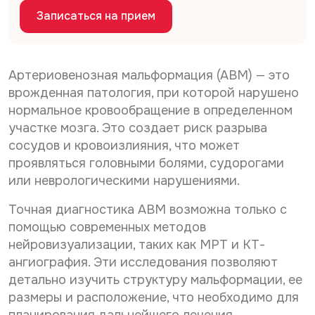
Дата рождения*
С
Даю согласие на
обработку персональных
Записаться на прием
о
данных
С
Даю согласие на
обработку персональных
г
о
л
данных
Телефон*
Отправить
г
а
Артериовенозная мальформация (АВМ) — это
С
л
Даю согласие на получение информационной
с
врожденная патология, при которой нарушено
о
а
рассылки
и
г
с
е
нормальное кровообращение в определенном
E-mail*
л
и
н
участке мозга. Это создает риск разрыва
Отправить
а
е
а
сосудов и кровоизлияния, что может
с
н
о
и
а
б
проявляться головными болями, судорогами
Дата выдачи направления*
е
о
р
или неврологическими нарушениями.
н
б
а
а
р
б
Точная диагностика АВМ возможна только с
р
а
о
Наименование направившего лечебного учреждения*
а
помощью современных методов
б
т
с
о
к
нейровизуализации, таких как МРТ и КТ-
с
т
у
ангиография. Эти исследования позволяют
ы
к
п
ФИО направившего врача, указанного в направлении*
детально изучить структуру мальформации, ее
л
у
е
к
п
р
размеры и расположение, что необходимо для
у
е
с