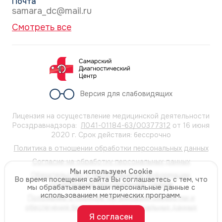
Почта
samara_dc@mail.ru
Смотреть все
Версия для слабовидящих
Лицензия на осуществление медицинской деятельности
Росздравнадзора:
Л041-01184-63/00377312
от 16 июня
2020 г. Срок действия: бессрочно
Политика в отношении обработки персональных данных
Согласие на обработку персональных данных
Мы используем Cookie
Обязательство о неразглашении информации,
Во время посещения сайта Вы соглашаетесь с тем, что
содержащей персональные данные
мы обрабатываем ваши персональные данные с
использованием метрических программ.
Положение о порядке организации обработки и
обеспечения безопасности персональных данных
Я согласен