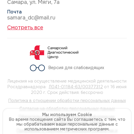
Самара, ул. Мяги, 7а
Почта
samara_dc@mail.ru
Смотреть все
Версия для слабовидящих
Лицензия на осуществление медицинской деятельности
Росздравнадзора:
Л041-01184-63/00377312
от 16 июня
2020 г. Срок действия: бессрочно
Политика в отношении обработки персональных данных
Согласие на обработку персональных данных
Мы используем Cookie
Обязательство о неразглашении информации,
Во время посещения сайта Вы соглашаетесь с тем, что
содержащей персональные данные
мы обрабатываем ваши персональные данные с
использованием метрических программ.
Положение о порядке организации обработки и