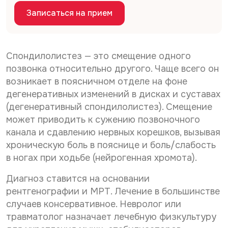
Дата рождения*
С
Даю согласие на
обработку персональных
*
Записаться на прием
о
о
данных
б
С
Даю согласие на
обработку персональных
г
р
о
л
данных
Телефон*
а
Отправить
г
а
б
Спондилолистез — это смещение одного
С
л
Даю согласие на получение информационной
с
о
о
а
рассылки
позвонка относительно другого. Чаще всего он
и
т
г
к
с
е
E-mail*
возникает в поясничном отделе на фоне
у
л
и
н
*
Отправить
дегенеративных изменений в дисках и суставах
а
е
а
с
н
(дегенеративный спондилолистез). Смещение
о
и
а
б
Дата выдачи направления*
может приводить к сужению позвоночного
е
о
р
канала и сдавлению нервных корешков, вызывая
н
б
а
а
хроническую боль в пояснице и боль/слабость
р
б
р
а
о
в ногах при ходьбе (нейрогенная хромота).
Наименование направившего лечебного учреждения*
а
б
т
с
о
к
Диагноз ставится на основании
с
т
у
рентгенографии и МРТ. Лечение в большинстве
ы
к
п
ФИО направившего врача, указанного в направлении*
л
у
случаев консервативное. Невролог или
е
к
п
р
травматолог назначает лечебную физкультуру
у
е
с