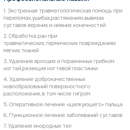
р
о
с
н
1. Экстренная травматологическая помощь при
о
а
переломах,ушибах,растяжениях,вывихах
н
л
а
ь
суставов верхних и нижних конечностей
л
н
ь
2. Обработка ран при
ы
н
х
травматических,термических повреждениях
ы
д
мягких тканей
х
а
д
н
3. Удаление вросших и пораженных грибком
а
н
ногтей,резекция ногтевой пластинки
н
ы
н
х
4. Удаление доброкачественных
ы
*
х
новообразований поверхностного
*
расположения, в том числе гигром
5. Оперативное лечение «щелкующего» пальца
6. Пункционное лечение заболеваний суставов
7. Удаление инородных тел