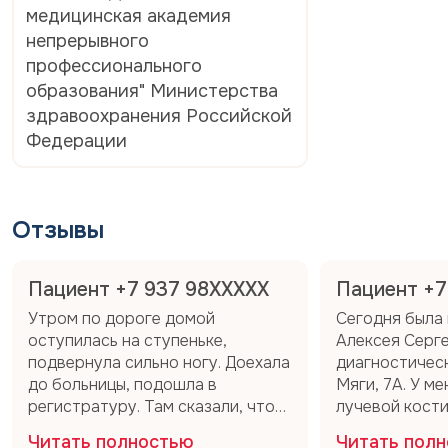
медицинская академия
непрерывного
профессионального
образования" Министерства
здравоохранения Российской
Федерации
Отзывы
Пациент +7 937 98XXXXX
Пациент +7
Утром по дороге домой
Сегодня была 
оступилась на ступеньке,
Алексея Серге
подвернула сильно ногу. Доехала
диагностическ
до больницы, подошла в
Мяги, 7А. У м
регистратуру. Там сказали, что
лучевой кости
свободных мест нет. Но, видя
Прошло 3 неде
Читать полностью
Читать пол