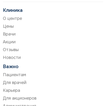
недели, можно
значимый факт
Клиника
гипс через н
О центре
ткань. А носи
недели. Спаси
Цены
Алексей Серге
Врачи
Акции
Отзывы
Новости
Важно
Пациентам
Для врачей
Карьера
Для акционеров
Администрация