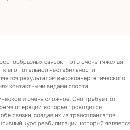
Дата рож
Телефон*
рестообразных связок — это очень тяжелая
E-mail*
т к его тотальной нестабильности
вляется результатом высокоэнергетического
иях контактными видами спорта.
Дата выд
ческое и очень сложное. Оно требует от
время операции, которая проводится
Наименов
бе связки, создав их из трансплантатов.
нсивный курс реабилитации, который являетс