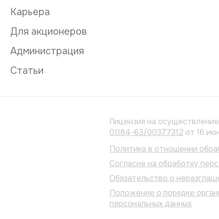
н
н
ы
Карьера
ы
х
х
*
Для акционеров
*
Администрация
Статьи
Лицензия на осуществлени
01184-63/00377312
от 16 ию
Политика в отношении обра
Согласие на обработку пер
Обязательство о неразглаш
Положение о порядке орган
персональных данных