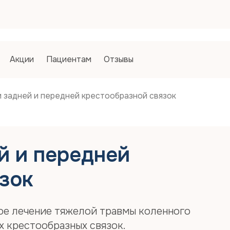
Запись
Запись
Как Вы 
1. Спосо
Акции
Пациентам
Отзывы
По на
Пол
ДМС
задней и передней крестообразной связок
2. Вариа
Платн
Фамилия*
й и передней
зок
Имя*
ое лечение тяжелой травмы коленного
Отчество
х крестообразных связок.