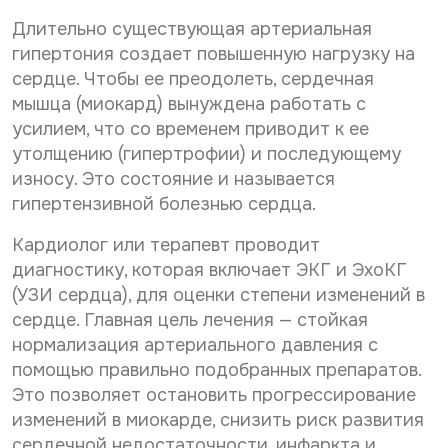
Дата рождения*
С
Даю согласие на
обработку персональных
н
Длительно существующая артериальная
а
о
данных
гипертония создает повышенную нагрузку на
E
С
Даю согласие на
обработку персональных
г
-
о
л
данных
сердце. Чтобы ее преодолеть, сердечная
Телефон*
m
Отправить
г
а
a
мышца (миокард) вынуждена работать с
С
л
Даю согласие на получение информационной
с
i
усилием, что со временем приводит к ее
о
а
рассылки
и
l
г
п
с
утолщению (гипертрофии) и последующему
е
E-mail*
е
л
и
н
износу. Это состояние и называется
р
Отправить
а
е
а
с
гипертензивной болезнью сердца.
с
н
о
о
и
а
б
н
Дата выдачи направления*
Кардиолог или терапевт проводит
е
о
а
р
л
н
б
а
диагностику, которая включает ЭКГ и ЭхоКГ
ь
а
р
б
(УЗИ сердца), для оценки степени изменений в
н
р
а
о
ы
Наименование направившего лечебного учреждения*
сердце. Главная цель лечения — стойкая
а
б
т
х
с
о
к
нормализация артериального давления с
с
т
у
помощью правильно подобранных препаратов.
ы
к
п
ФИО направившего врача, указанного в направлении*
Это позволяет остановить прогрессирование
л
у
е
к
п
изменений в миокарде, снизить риск развития
р
у
е
с
сердечной недостаточности, инфаркта и