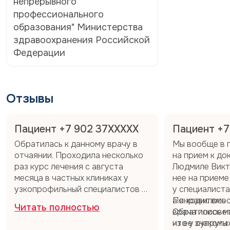
непрерывного
профессионального
образования" Министерства
здравоохранения Российской
Федерации
Отзывы
Пациент +7 902 37XXXXX
Пациент +7
Обратилась к данному врачу в
Мы вообще в 
отчаянии. Проходила несколько
на прием к д
раз курс лечения с августа
Людмиле Викт
месяца в частных клиниках у
нее на приеме
узкопрофильный специалистов —
у специалиста
безрезультатно. Людмила
а я ходил вмес
Понравилось
Читать полностью
Викторовна сразу назначила
врача посовет
Обратились мы
эффективное лечение в
из ее знакомых
что у супруги