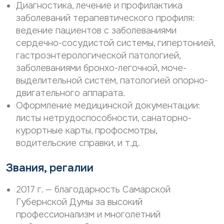
р
о
Диагностика, лечение и профилактика
с
н
заболеваний терапевтического профиля:
о
а
ведение пациентов с заболеваниями
н
л
а
ь
сердечно-сосудистой системы, гипертонией,
л
н
гастроэнтерологической патологией,
ь
ы
заболеваниями бронхо-легочной, моче-
н
х
ы
выделительной систем, патологией опорно-
д
х
а
двигательного аппарата.
д
н
Оформление медицинской документации:
а
н
н
листы нетрудоспособности, санаторно-
ы
н
х
курортные карты, профосмотры,
ы
*
водительские справки, и т.д.
х
*
Звания, регалии
2017 г. — благодарность Самарской
Губернской Думы за высокий
профессионализм и многолетний