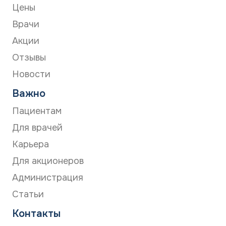
своевременности обращения. Острую боль
Цены
можно и нужно купировать быстро.
Врачи
Хроническая боль требует длительной
стратегии. Главная профилактика — не терпеть.
Акции
Не затягивайте визит к врачу, если боль не
Отзывы
проходит в течение нескольких недель.
Новости
Важно
Пациентам
Для врачей
Карьера
Для акционеров
Администрация
Статьи
Контакты