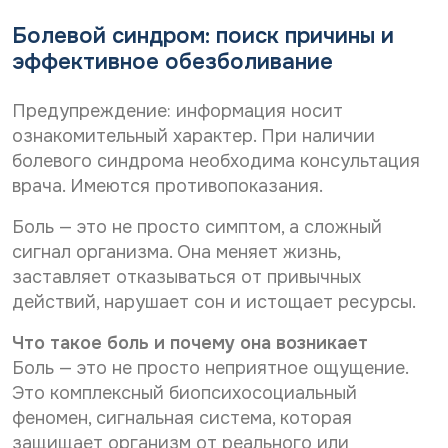
Дата рождения*
С
Даю согласие на
обработку персональных
д
Болевой синдром: поиск причины и
а
о
данных
н
С
Даю согласие на
обработку персональных
эффективное обезболивание
г
н
о
л
данных
Телефон*
ы
Отправить
г
а
х
Предупреждение: информация носит
С
л
Даю согласие на получение информационной
с
И
о
а
рассылки
и
м
ознакомительный характер. При наличии
г
я
с
е
E-mail*
болевого синдрома необходима консультация
*
л
и
н
Отправить
врача. Имеются противопоказания.
а
е
а
с
н
о
Боль — это не просто симптом, а сложный
и
а
б
Дата выдачи направления*
е
о
р
сигнал организма. Она меняет жизнь,
н
б
а
заставляет отказываться от привычных
а
р
б
действий, нарушает сон и истощает ресурсы.
р
а
о
Наименование направившего лечебного учреждения*
а
б
т
с
о
Что такое боль и почему она возникает
к
с
т
у
Боль — это не просто неприятное ощущение.
ы
к
п
ФИО направившего врача, указанного в направлении*
Это комплексный биопсихосоциальный
л
у
е
к
феномен, сигнальная система, которая
п
р
у
е
с
защищает организм от реального или