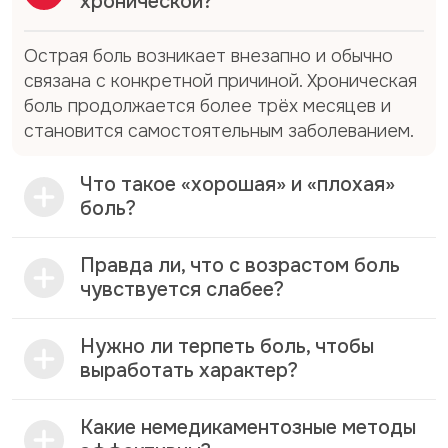
хронической?
ожог).
Острая боль возникает внезапно и обычно
Примеры: ушиб, артрит, послеоперационная
связана с конкретной причиной. Хроническая
боль.
боль продолжается более трёх месяцев и
Нейропатическая боль:
результат
становится самостоятельным заболеванием.
повреждения или дисфункции самой нервной
системы — периферических нервов, спинного
Что такое «хорошая» и «плохая»
или головного мозга. Боль возникает без
боль?
реального повреждения тканей.
Правда ли, что с возрастом боль
Примеры: диабетическая полинейропатия, боль
чувствуется слабее?
после опоясывающего герпеса, фантомные
боли, радикулопатии.
Нужно ли терпеть боль, чтобы
Смешанная боль:
сочетание признаков
выработать характер?
ноцицептивной и нейропатической боли.
Пример: боль в пояснице при грыже диска
Какие немедикаментозные методы