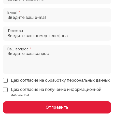
E-mail
*
Телефон
Ваш вопрос
*
С
Даю согласие на
обработку персональных данных
о
С
Даю согласие на получение информационной
г
о
л
рассылки
г
а
л
с
Отправить
а
и
с
е