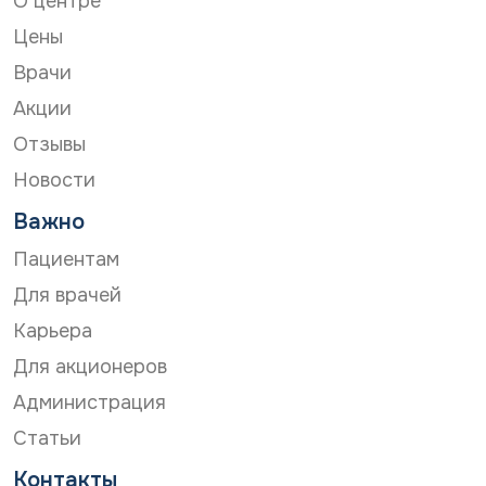
О центре
д
а
Цены
н
н
Врачи
ы
Акции
х
*
Отзывы
Новости
Важно
Пациентам
Для врачей
Карьера
Для акционеров
Администрация
Статьи
Контакты