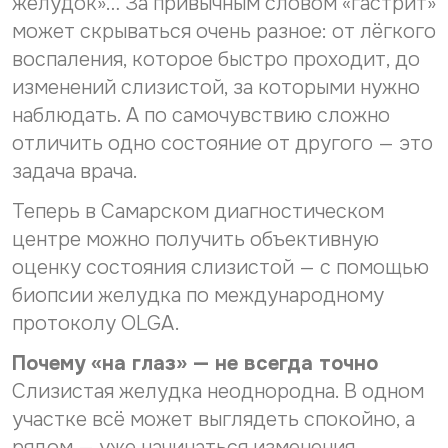
желудок»… За привычным словом «гастрит»
Дата рождения*
д
С
а
Даю согласие на
обработку персональных
может скрываться очень разное: от лёгкого
н
о
данных
н
С
воспаления, которое быстро проходит, до
Даю согласие на
обработку персональных
г
ы
о
л
данных
Телефон*
х
изменений слизистой, за которыми нужно
Отправить
г
а
С
наблюдать. А по самочувствию сложно
л
Даю согласие на получение информационной
с
о
а
рассылки
и
отличить одно состояние от другого — это
г
с
е
E-mail*
задача врача.
л
и
н
Отправить
а
е
а
с
н
Теперь в Самарском диагностическом
о
и
а
б
Дата выдачи направления*
центре можно получить объективную
е
о
р
н
оценку состояния слизистой — с помощью
б
а
а
р
б
биопсии желудка по международному
р
а
о
Наименование направившего лечебного учреждения*
протоколу OLGA.
а
б
т
с
о
к
с
т
Почему «на глаз» — не всегда точно
у
ы
к
п
ФИО направившего врача, указанного в направлении*
Слизистая желудка неоднородна. В одном
л
у
е
к
участке всё может выглядеть спокойно, а
п
р
у
е
с
рядом — уже начинаться изменения.