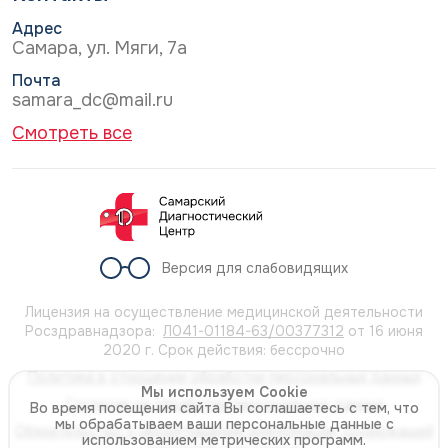
Адрес
Самара, ул. Мяги, 7а
Почта
samara_dc@mail.ru
Смотреть все
Версия для слабовидящих
Лицензия на осуществление медицинской деятельности
Росздравнадзора:
Л041-01184-63/00377312
от 16 июня
2020 г. Срок действия: бессрочно
Политика в отношении обработки персональных данных
Мы используем Cookie
Согласие на обработку персональных данных
Во время посещения сайта Вы соглашаетесь с тем, что
мы обрабатываем ваши персональные данные с
Обязательство о неразглашении информации, содержащей
использованием метрических программ.