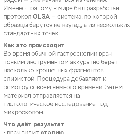
р
о
Нужное Вам исследование*
Именно поэтому в мире был разработан
с
н
о
а
протокол
OLGA
— система, по которой
н
л
образцы берутся не наугад, а из нескольких
а
ь
Желаемая дата и время приёма
л
н
стандартных точек.
ь
ы
н
х
Как это происходит
ы
д
Даю согласие на
обработку персональных данных
Во время обычной гастроскопии врач
х
а
д
Даю согласие на получение информационной
н
тонким инструментом аккуратно берёт
рассылки
а
н
несколько крошечных фрагментов
н
ы
н
х
Отправить
слизистой. Процедура добавляет к
ы
*
осмотру совсем немного времени. Затем
х
После анализа заявки Вам ответят электронным
*
материал отправляется на
письмом на указанный Вами e-mail.
гистологическое исследование под
Срок обработки заявки - до 2-х рабочих дней.
микроскопом.
Ввиду высокой загруженности наших докторов дата
Что даёт результат
и время приема могут отличаться от Вашего
пожелания в интернет-заявке.
• врач видит
стадию