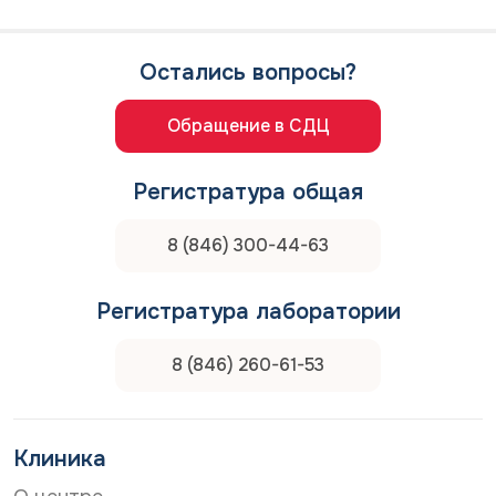
и
н
е
а
н
о
Остались вопросы?
а
б
р
р
а
а
Обращение в СДЦ
с
б
с
о
ы
т
Регистратура общая
л
к
к
у
8 (846) 300-44-63
у
п
е
р
Регистратура лаборатории
с
о
н
8 (846) 260-61-53
а
л
ь
н
Клиника
ы
х