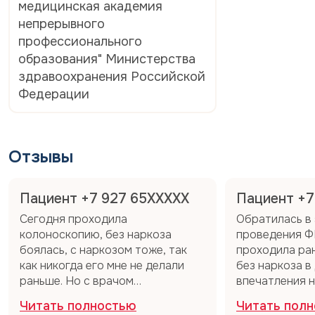
медицинская академия
непрерывного
профессионального
образования" Министерства
здравоохранения Российской
Федерации
Отзывы
Пациент +7 927 65XXXXX
Пациент +7
Сегодня проходила
Обратилась в 
колоноскопию​, без наркоза
проведения ФГ
боялась, с наркозом тоже, так
проходила ра
как никогда его мне не делали
без наркоза в
раньше. Но с врачом
впечатления н
Воскресенским Анатолием
теперь только
Читать полностью
Читать пол
Евгеньевичем ничего оказалось
Выбрала этот 