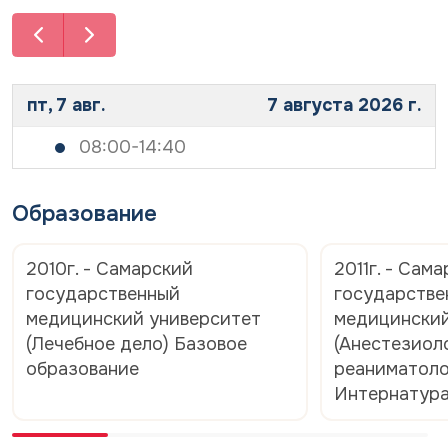
р
о
с
н
о
а
н
л
а
ь
л
пт, 7 авг.
7 августа 2026 г.
н
ь
ы
н
х
08:00-14:40
ы
д
х
а
д
н
Образование
а
н
н
ы
н
х
2010г. - Самарский
2011г. - Сам
ы
*
х
государственный
государстве
*
медицинский университет
медицинский
(Лечебное дело) Базовое
(Анестезиол
образование
реаниматоло
Интернатур