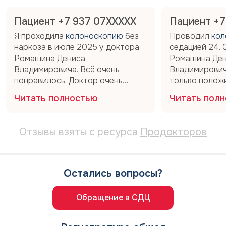
Пациент +7 937 07XXXXX
Пациент +7
Я проходила
колоноскопию
​ без
Проводил
кол
наркоза в июле 2025 у доктора
седацией 24. 0
Ромашина Дениса
Ромашина Де
Владимировича. Всё очень
Владимирович
понравилось. Доктор очень
только полож
внимательный, корректный,
огромную бла
Читать полностью
Читать пол
вежливый. Очень
и медперсона
профессионально, тщательно и
боялся и пере
аккуратно провёл обследование.
Владимирович
Отзывы взяты с ресурса
Продокторов
Сильного дискомфорта не было,
процедурой вс
несмотря на то, что
показал. Выс
колоноскопию делали без
историю паци
наркоза. Обязательно буду
ним располага
Остались вопросы?
рекомендовать его своим
положительны
близким.
доверие. Про
Обращение в СДЦ
на высшем ур
тоже классный
подробно рас