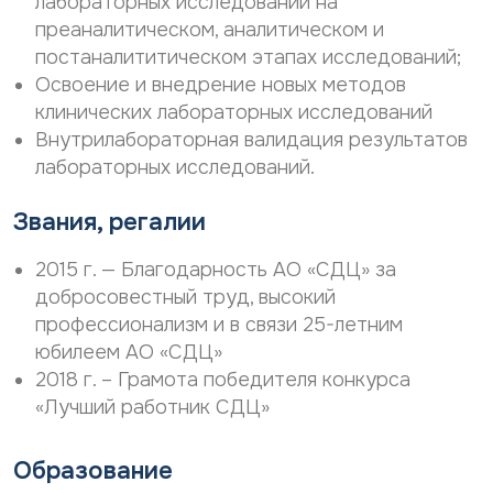
лабораторных исследований на
р
о
преаналитическом, аналитическом и
с
н
о
а
постаналититическом этапах исследований;
н
л
Освоение и внедрение новых методов
а
ь
клинических лабораторных исследований
л
н
ь
ы
Внутрилабораторная валидация результатов
н
х
лабораторных исследований.
ы
д
х
а
д
Звания, регалии
н
а
н
н
ы
2015 г. — Благодарность АО «СДЦ» за
н
х
добросовестный труд, высокий
ы
*
х
профессионализм и в связи 25-летним
*
юбилеем АО «СДЦ»
2018 г. – Грамота победителя конкурса
«Лучший работник СДЦ»
Образование