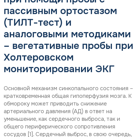
Дата рождения*
о
С
Даю согласие на
обработку персональных
н
пассивным ортостазом
о
данных
С
Даю согласие на
обработку персональных
г
(ТИЛТ-тест) и
о
л
данных
Телефон*
Отправить
г
а
аналоговыми методиками
С
л
Даю согласие на получение информационной
с
о
а
рассылки
и
– вегетативные пробы при
г
с
е
E-mail*
л
и
н
Холтеровском
Отправить
а
е
а
с
н
о
мониторировании ЭКГ
и
а
б
Дата выдачи направления*
е
о
р
н
б
а
а
р
б
Основной механизм синкопального состояния –
р
а
о
Наименование направившего лечебного учреждения*
кратковременная общая гипоперфузия мозга. К
а
б
т
обмороку может приводить снижение
с
о
к
с
т
у
артериального давления (АД) в ответ на
ы
к
п
ФИО направившего врача, указанного в направлении*
уменьшение, как сердечного выброса, так и
л
у
е
общего периферического сопротивления
к
п
р
у
е
сосудов [1]. Сердечный выброс, в свою очередь,
с