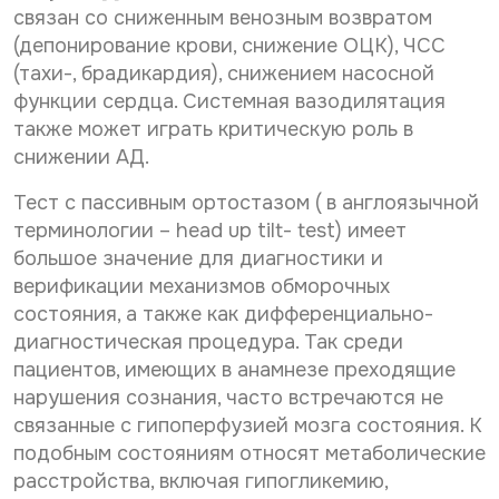
р
о
связан со сниженным венозным возвратом
Нужное Вам исследование*
с
н
(депонирование крови, снижение ОЦК), ЧСС
о
а
н
(тахи-, брадикардия), снижением насосной
л
а
ь
функции сердца. Системная вазодилятация
Желаемая дата и время приёма
л
н
также может играть критическую роль в
ь
ы
снижении АД.
н
х
ы
д
Даю согласие на
обработку персональных данных
х
а
Тест с пассивным ортостазом ( в англоязычной
д
Даю согласие на получение информационной
н
терминологии – head up tilt- test) имеет
рассылки
а
н
большое значение для диагностики и
н
ы
н
верификации механизмов обморочных
х
Отправить
ы
*
состояния, а также как дифференциально-
х
диагностическая процедура. Так среди
После анализа заявки Вам ответят электронным
*
пациентов, имеющих в анамнезе преходящие
письмом на указанный Вами e-mail.
нарушения сознания, часто встречаются не
Срок обработки заявки - до 2-х рабочих дней.
связанные с гипоперфузией мозга состояния. К
Ввиду высокой загруженности наших докторов дата
подобным состояниям относят метаболические
и время приема могут отличаться от Вашего
расстройства, включая гипогликемию,
пожелания в интернет-заявке.