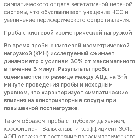
симпатического отдела вегетативной нервной
системы, что обус­лавливает учащение ЧСС и
увеличение периферического сопротивления.
Проба
с
кистевой изометрической нагрузкой
Во время пробы с кистевой изо­метрической
нагрузкой (КИН) исследу­емый сжимает
динамометр с усилием 30% от максимального
в течение 3 ми­нут. Результаты пробы
оцениваются по разнице между АДд на 3-й
минуте про­ведения пробы и исходным
уровнем, что характеризует симпатические
вли­яния на констрикторные сосуды при
повышенной постнагрузке.
Таким образом, проба с глубоким дыханием,
коэффициент Вальсальвы и коэффициент 30:15
АОП отражают состояние парасимпатического