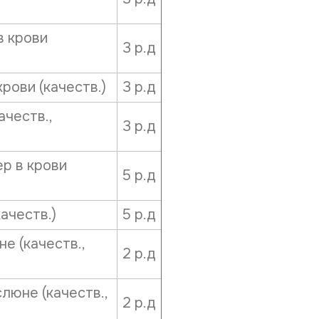
ФИО напра
в крови
3 р.д
Нужное В
рови (качеств.)
3 р.д
честв.,
3 р.д
Желаемая
р в крови
5 р.д
Даю со
Даю со
ачеств.)
5 р.д
е (качеств.,
2 р.д
люне (качеств.,
После ана
2 р.д