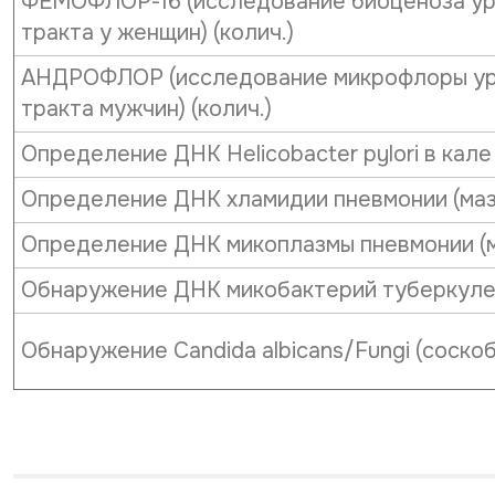
ФЕМОФЛОР-16 (исследование биоценоза ур
тракта у женщин) (колич.)
АНДРОФЛОР (исследование микрофлоры ур
тракта мужчин) (колич.)
Определение ДНК Helicobacter pylori в кале 
Определение ДНК хламидии пневмонии (мазо
Определение ДНК микоплазмы пневмонии (м
Обнаружение ДНК микобактерий туберкулеза
Обнаружение Candida albicans/Fungi (соскоб