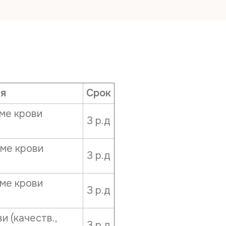
Дата рож
Телефон*
ия
Срок
ме крови
E-mail*
3 р.д
зме крови
Дата выд
3 р.д
ме крови
3 р.д
Наименов
 (качеств.,
3 р.д