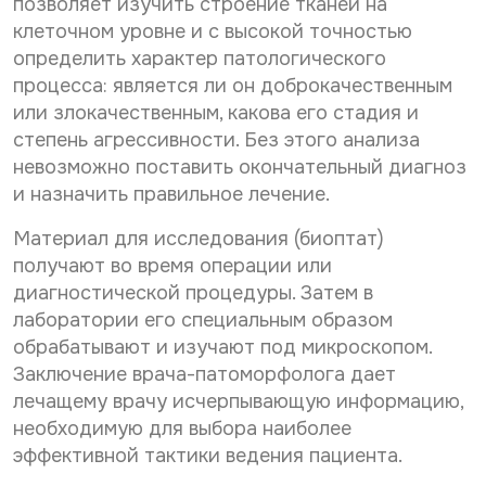
позволяет изучить строение тканей на
р
о
Нужное Вам исследование*
с
клеточном уровне и с высокой точностью
н
о
а
определить характер патологического
н
л
процесса: является ли он доброкачественным
а
ь
Желаемая дата и время приёма
л
или злокачественным, какова его стадия и
н
ь
ы
степень агрессивности. Без этого анализа
н
х
невозможно поставить окончательный диагноз
ы
д
Даю согласие на
обработку персональных данных
и назначить правильное лечение.
х
а
д
Даю согласие на получение информационной
н
рассылки
а
н
Материал для исследования (биоптат)
н
ы
получают во время операции или
н
х
Отправить
диагностической процедуры. Затем в
ы
*
х
лаборатории его специальным образом
После анализа заявки Вам ответят электронным
*
обрабатывают и изучают под микроскопом.
письмом на указанный Вами e-mail.
Заключение врача-патоморфолога дает
Срок обработки заявки - до 2-х рабочих дней.
лечащему врачу исчерпывающую информацию,
Ввиду высокой загруженности наших докторов дата
необходимую для выбора наиболее
и время приема могут отличаться от Вашего
эффективной тактики ведения пациента.
пожелания в интернет-заявке.