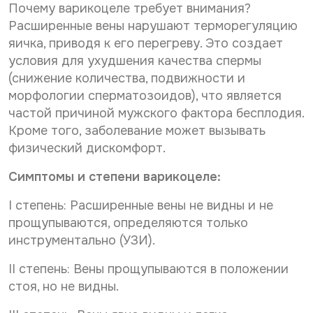
р
о
Почему варикоцеле требует внимания?
Нужное Вам исследование*
с
н
Расширенные вены нарушают терморегуляцию
о
а
яичка, приводя к его перегреву. Это создает
н
л
а
ь
условия для ухудшения качества спермы
Желаемая дата и время приёма
л
н
(снижение количества, подвижности и
ь
ы
морфологии сперматозоидов), что является
н
х
ы
частой причиной мужского фактора бесплодия.
д
Даю согласие на
обработку персональных данных
х
а
Кроме того, заболевание может вызывать
д
Даю согласие на получение информационной
н
физический дискомфорт.
рассылки
а
н
н
ы
Симптомы и степени варикоцеле:
н
х
Отправить
ы
*
х
I степень: Расширенные вены не видны и не
После анализа заявки Вам ответят электронным
*
прощупываются, определяются только
письмом на указанный Вами e-mail.
инструментально (УЗИ).
Срок обработки заявки - до 2-х рабочих дней.
II степень: Вены прощупываются в положении
Ввиду высокой загруженности наших докторов дата
стоя, но не видны.
и время приема могут отличаться от Вашего
пожелания в интернет-заявке.