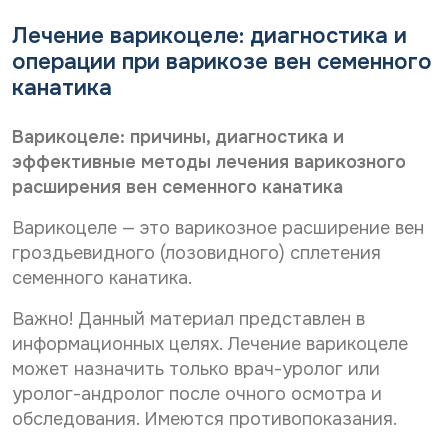
Дата рождения*
С
Даю согласие на
обработку персональных
*
Лечение варикоцеле: диагностика и
О
о
данных
т
С
Даю согласие на
обработку персональных
операции при варикозе вен семенного
г
з
о
л
данных
Телефон*
канатика
ы
Отправить
г
а
в
С
л
Даю согласие на получение информационной
с
*
о
а
рассылки
и
Варикоцеле: причины, диагностика и
г
с
е
E-mail*
эффективные методы лечения варикозного
л
и
н
Отправить
расширения вен семенного канатика
а
е
а
с
н
о
и
Варикоцеле — это варикозное расширение вен
а
б
Дата выдачи направления*
е
о
р
гроздьевидного (лозовидного) сплетения
н
б
а
семенного канатика.
а
р
б
р
а
о
Наименование направившего лечебного учреждения*
Важно! Данный материал представлен в
а
б
т
с
о
информационных целях. Лечение варикоцеле
к
с
т
у
может назначить только врач-уролог или
ы
к
п
ФИО направившего врача, указанного в направлении*
уролог-андролог после очного осмотра и
л
у
е
к
п
обследования. Имеются противопоказания.
р
у
е
с