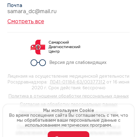
Почта
samara_dc@mail.ru
Смотреть все
Версия для слабовидящих
Лицензия на осуществление медицинской деятельности
Росздравнадзора:
Л041-01184-63/00377312
от 16 июня
2020 г. Срок действия: бессрочно
Политика в отношении обработки персональных данных
Согласие на обработку персональных данных
Мы используем Cookie
Обязательство о неразглашении информации,
Во время посещения сайта Вы соглашаетесь с тем, что
содержащей персональные данные
мы обрабатываем ваши персональные данные с
использованием метрических программ.
Положение о порядке организации обработки и
обеспечения безопасности персональных данных