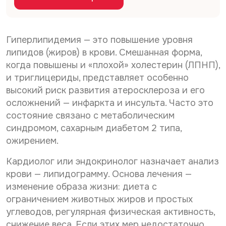
Дата рождения*
С
Даю согласие на
обработку персональных
*
д
о
данных
а
С
Даю согласие на
обработку персональных
г
н
о
л
данных
Гиперлипидемия — это повышение уровня
Телефон*
н
Отправить
г
а
ы
липидов (жиров) в крови. Смешанная форма,
С
л
Даю согласие на получение информационной
с
х
когда повышены и «плохой» холестерин (ЛПНП),
о
а
рассылки
и
С
г
о
с
и триглицериды, представляет особенно
е
E-mail*
г
л
и
н
высокий риск развития атеросклероза и его
л
Отправить
а
е
а
а
осложнений — инфаркта и инсульта. Часто это
с
н
о
с
и
а
состояние связано с метаболическим
б
и
Дата выдачи направления*
е
о
е
р
синдромом, сахарным диабетом 2 типа,
н
б
а
ожирением.
а
р
б
р
а
о
Наименование направившего лечебного учреждения*
Кардиолог или эндокринолог назначает анализ
а
б
т
с
о
к
крови — липидограмму. Основа лечения —
с
т
у
изменение образа жизни: диета с
ы
к
п
ФИО направившего врача, указанного в направлении*
ограничением животных жиров и простых
л
у
е
к
п
углеводов, регулярная физическая активность,
р
у
е
с
снижение веса. Если этих мер недостаточно,