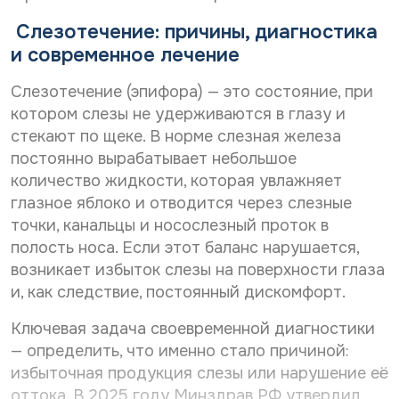
Дата рождения*
С
Даю согласие на
обработку персональных
Слезотечение: причины, диагностика
о
данных
С
Даю согласие на
обработку персональных
и современное лечение
г
о
л
данных
Телефон*
Отправить
г
а
Слезотечение (эпифора) — это состояние, при
С
л
Даю согласие на получение информационной
с
котором слезы не удерживаются в глазу и
о
а
рассылки
и
г
с
стекают по щеке. В норме слезная железа
е
E-mail*
л
и
н
постоянно вырабатывает небольшое
Отправить
а
е
а
количество жидкости, которая увлажняет
с
н
о
и
глазное яблоко и отводится через слезные
а
б
Дата выдачи направления*
е
о
р
точки, канальцы и носослезный проток в
н
б
а
полость носа. Если этот баланс нарушается,
а
р
б
возникает избыток слезы на поверхности глаза
р
а
о
Наименование направившего лечебного учреждения*
а
б
т
и, как следствие, постоянный дискомфорт.
с
о
к
с
т
у
Ключевая задача своевременной диагностики
ы
к
п
ФИО направившего врача, указанного в направлении*
— определить, что именно стало причиной:
л
у
е
к
п
избыточная продукция слезы или нарушение её
р
у
е
с
оттока. В 2025 году Минздрав РФ утвердил