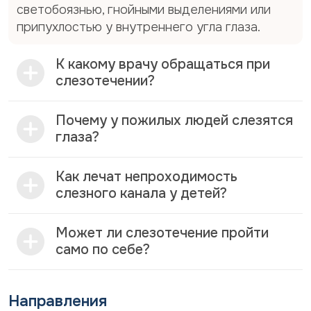
рефлекторно стимулирует железу к
светобоязнью, гнойными выделениями или
чрезмерной выработке жидкости.
припухлостью у внутреннего угла глаза.
Аллергические реакции. Аллергический
ринит и конъюнктивит часто
К какому врачу обращаться при
сопровождаются зудом, покраснением,
слезотечении?
чиханием и усиленным слезоотделением.
Воспалительные заболевания глаз.
Почему у пожилых людей слезятся
Конъюнктивит, блефарит, кератит вызывают
глаза?
раздражение поверхности глаза и
реактивную гиперсекрецию слезы.
Как лечат непроходимость
Внешние раздражители. Ветер, холод, дым,
слезного канала у детей?
агрессивная химия, а также попадание
инородного тела вызывают защитную
Может ли слезотечение пройти
реакцию — обильное слезотечение.
само по себе?
Заболевания верхних дыхательных путей.
Риниты, синуситы и другие инфекции могут
рефлекторно усиливать слезопродукцию.
Направления