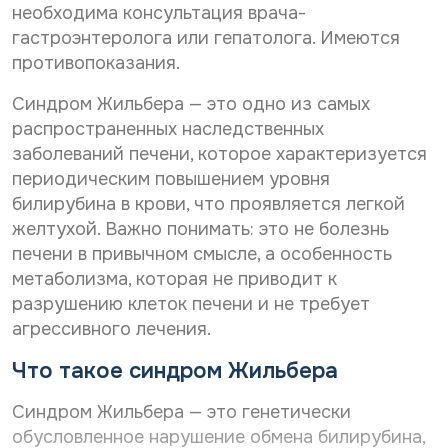
Дата рождения*
необходима консультация врача-
С
Даю согласие на
обработку персональных
гастроэнтеролога или гепатолога. Имеются
о
данных
С
Даю согласие на
обработку персональных
г
противопоказания.
о
л
данных
Телефон*
Отправить
г
а
Синдром Жильбера — это одно из самых
С
л
Даю согласие на получение информационной
с
распространенных наследственных
о
а
рассылки
и
г
с
заболеваний печени, которое характеризуется
е
E-mail*
л
и
н
периодическим повышением уровня
Отправить
а
е
а
билирубина в крови, что проявляется легкой
с
н
о
и
а
желтухой. Важно понимать: это не болезнь
б
Дата выдачи направления*
е
о
р
печени в привычном смысле, а особенность
н
б
а
метаболизма, которая не приводит к
а
р
б
р
разрушению клеток печени и не требует
а
о
Наименование направившего лечебного учреждения*
а
б
т
агрессивного лечения.
с
о
к
с
т
у
Что такое синдром Жильбера
ы
к
п
ФИО направившего врача, указанного в направлении*
л
у
е
Синдром Жильбера — это генетически
к
п
р
у
обусловленное нарушение обмена билирубина,
е
с