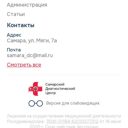
Администрация
Полный спектр лабораторной диагностики.
Статьи
Контакты
Адрес
Самара, ул. Мяги, 7а
Почта
samara_dc@mail.ru
Смотреть все
Версия для слабовидящих
Лицензия на осуществление медицинской деятельности
Росздравнадзора:
Л041-01184-63/00377312
от 16 июня
2020 г. Срок действия: бессрочно