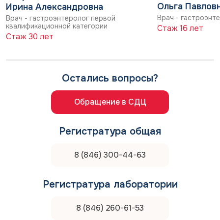
Ольга Павлов
Ирина Александровна
исключении других заболеваний печени.
Врач - гастроэнт
Врач - гастроэнтеролог первой
квалификационной категории
Лабораторные исследования
Стаж 16 лет
Стаж 30 лет
Генетическое тестирование (ДНК-
диагностика)
Диагностические тесты
Остались вопросы?
Лечение синдрома Жильбера
Обращение в СДЦ
Специфического лечения, способного
«вылечить» синдром Жильбера, не существует.
Терапия сводится к коррекции образа жизни и,
Регистратура общая
при необходимости, медикаментозной
поддержке в периоды обострения.
8 (846) 300-44-63
Прогноз и профилактика синдрома
Регистратура лаборатории
Жильбера
8 (846) 260-61-53
Синдром Жильбера — это доброкачественное