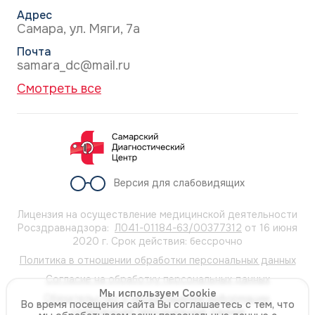
Адрес
Самара, ул. Мяги, 7а
Почта
samara_dc@mail.ru
Смотреть все
Версия для слабовидящих
Лицензия на осуществление медицинской деятельности
Росздравнадзора:
Л041-01184-63/00377312
от 16 июня
2020 г. Срок действия: бессрочно
Политика в отношении обработки персональных данных
Согласие на обработку персональных данных
Мы используем Cookie
Обязательство о неразглашении информации,
Во время посещения сайта Вы соглашаетесь с тем, что
содержащей персональные данные