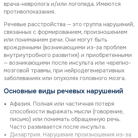
Дата рождения*
врача-невролога и/или логопеда. Имеются
С
Даю согласие на
обработку персональных
*
противопоказания.
О
о
данных
т
С
Даю согласие на
обработку персональных
г
з
о
л
данных
Речевые расстройства — это группа нарушений,
Телефон*
ы
Отправить
г
а
в
связанных с формированием, произношением
С
л
Даю согласие на получение информационной
с
п
или пониманием речи. Они могут быть
о
а
рассылки
и
е
г
р
с
врожденными (возникающими из-за проблем
е
E-mail*
с
л
и
н
внутриутробного развития) и приобретенными
о
Отправить
а
е
а
н
— возникающими после инсульта или черепно-
с
н
о
а
и
а
мозговой травмы, при нейродегенеративных
б
л
Дата выдачи направления*
е
о
ь
р
заболеваниях или опухолях головного мозга.
н
н
б
а
ы
а
р
б
Основные виды речевых нарушений
х
р
а
о
Наименование направившего лечебного учреждения*
а
б
т
Афазия. Полная или частичная потеря
с
о
к
с
т
способности выражать мысли (говорение,
у
ы
к
п
письмо) или понимать обращенную речь.
ФИО направившего врача, указанного в направлении*
л
у
е
Часто развивается после инсульта.
к
п
р
у
е
Дизартрия. Нарушение произношения из-за
с