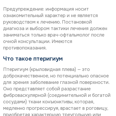
Дата рождения*
С
Даю согласие на
обработку персональных
*
Предупреждение: информация носит
*
о
данных
И
С
Даю согласие на
обработку персональных
г
ознакомительный характер и не является
м
о
л
данных
Телефон*
руководством к лечению. Постановкой
я
Отправить
г
а
диагноза и выбором тактики лечения должен
С
л
Даю согласие на получение информационной
с
о
а
рассылки
заниматься только врач-офтальмолог после
и
г
с
е
E-mail*
очной консультации. Имеются
л
и
н
Отправить
противопоказания.
а
е
а
с
н
о
Что такое птеригиум
и
а
б
Дата выдачи направления*
е
о
р
н
б
Птеригиум (крыловидная плева) — это
а
а
р
б
доброкачественное, но потенциально опасное
р
а
о
Наименование направившего лечебного учреждения*
для зрения заболевание глазной поверхности.
а
б
т
с
о
Оно представляет собой разрастание
к
с
т
у
фиброваскулярной (соединительной и богатой
ы
к
п
ФИО направившего врача, указанного в направлении*
сосудами) ткани конъюнктивы, которая,
л
у
е
к
медленно прогрессируя, врастает в роговицу,
п
р
у
е
с
приобретая характерную треугольную или