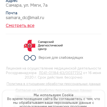
Адрес
невролога для исключения органической
Самара, ул. Мяги, 7а
патологии.
Почта
Аппаратная диагностика: ЭКГ, холтеровское
samara_dc@mail.ru
мониторирование ЭКГ, УЗИ сердца, ЭЭГ.
Смотреть все
Лабораторная диагностика (общий и
биохимический анализы крови, оценка
гормонального фона).
Версия для слабовидящих
Лицензия на осуществление медицинской деятельности
Росздравнадзора:
Л041-01184-63/00377312
от 16 июня
2020 г. Срок действия: бессрочно
Политика в отношении обработки персональных данных
Согласие на обработку персональных данных
Мы используем Cookie
Обязательство о неразглашении информации,
Во время посещения сайта Вы соглашаетесь с тем, что
содержащей персональные данные
мы обрабатываем ваши персональные данные с
использованием метрических программ.