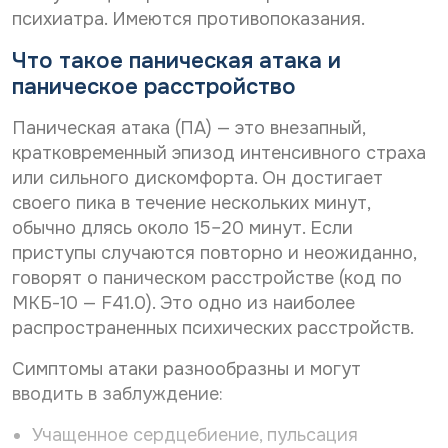
Дата рождения*
психиатра. Имеются противопоказания.
С
Даю согласие на
обработку персональных
О
т
о
данных
з
С
Что такое паническая атака и
Даю согласие на
обработку персональных
г
ы
о
л
данных
Телефон*
паническое расстройство
в
Отправить
г
а
И
С
л
Даю согласие на получение информационной
с
м
Паническая атака (ПА) — это внезапный,
о
а
рассылки
и
я
г
Т
с
кратковременный эпизод интенсивного страха
е
E-mail*
е
л
и
н
или сильного дискомфорта. Он достигает
л
Отправить
а
е
а
е
своего пика в течение нескольких минут,
с
н
о
ф
и
обычно длясь около 15–20 минут. Если
а
б
о
Дата выдачи направления*
е
о
н
р
приступы случаются повторно и неожиданно,
н
б
а
говорят о паническом расстройстве (код по
а
р
б
МКБ-10 — F41.0). Это одно из наиболее
р
а
о
Наименование направившего лечебного учреждения*
а
б
т
распространенных психических расстройств.
с
о
к
с
т
у
Симптомы атаки разнообразны и могут
ы
к
п
ФИО направившего врача, указанного в направлении*
вводить в заблуждение:
л
у
е
к
п
р
Учащенное сердцебиение, пульсация
у
е
с