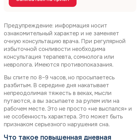
Дата рождения*
С
Даю согласие на
обработку персональных
*
п
о
данных
е
С
Даю согласие на
обработку персональных
г
р
о
л
данных
Телефон*
Предупреждение: информация носит
с
Отправить
г
а
о
ознакомительный характер и не заменяет
С
л
Даю согласие на получение информационной
с
н
очную консультацию врача. При регулярной
о
а
рассылки
и
а
г
л
с
е
избыточной сонливости необходима
E-mail*
ь
л
и
н
консультация терапевта, сомнолога или
н
Отправить
а
е
а
ы
невролога. Имеются противопоказания.
с
н
о
х
и
а
б
*
Дата выдачи направления*
е
о
Вы спите по 8–9 часов, но просыпаетесь
р
н
б
а
разбитым. В середине дня накатывает
а
р
б
непреодолимая тяжесть в веках, мысли
р
а
о
Наименование направившего лечебного учреждения*
а
путаются, а вы засыпаете за рулем или на
б
т
с
о
к
рабочем месте. Это не просто «не выспался» и
с
т
у
не особенность характера. Это может быть
ы
к
п
ФИО направившего врача, указанного в направлении*
признаком серьезного нарушения сна.
л
у
е
к
п
р
у
Что такое повышенная дневная
е
с