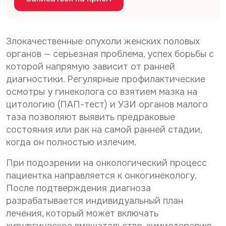
Дата рождения*
т
С
Даю согласие на
обработку персональных
к
о
у
данных
С
Даю согласие на
обработку персональных
г
о
л
данных
Телефон*
Злокачественные опухоли женских половых
Отправить
г
а
органов — серьезная проблема, успех борьбы с
С
л
Даю согласие на получение информационной
с
которой напрямую зависит от ранней
о
а
рассылки
и
г
с
е
диагностики. Регулярные профилактические
E-mail*
л
и
н
осмотры у гинеколога со взятием мазка на
Отправить
а
е
а
цитологию (ПАП-тест) и УЗИ органов малого
с
н
о
и
а
б
таза позволяют выявить предраковые
Дата выдачи направления*
е
о
р
состояния или рак на самой ранней стадии,
н
б
а
когда он полностью излечим.
а
р
б
р
а
о
Наименование направившего лечебного учреждения*
а
При подозрении на онкологический процесс
б
т
с
о
к
пациентка направляется к онкогинекологу.
с
т
у
После подтверждения диагноза
ы
к
п
ФИО направившего врача, указанного в направлении*
разрабатывается индивидуальный план
л
у
е
к
п
р
лечения, который может включать
у
е
с