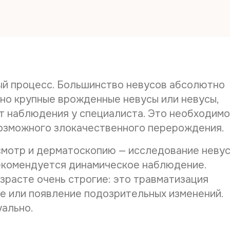
Дата рож
Телефон*
ый процесс. Большинство невусов абсолютно
нно крупные врожденные невусы или невусы,
т наблюдения у специалиста. Это необходимо
E-mail*
возможного злокачественного перерождения.
Остались вопросы?
смотр и дерматоскопию — исследование неву
Дата выд
После анализа заявки Вам ответят
екомендуется динамическое наблюдение.
Оставить отзыв
электронным письмом на указанный Вами e-
зрасте очень строгие: это травматизация
mail. Срок обработки заявки - до 2-х
е или появление подозрительных изменений.
Наименов
рабочих дней.
Имя
*
ально.
Имя
*