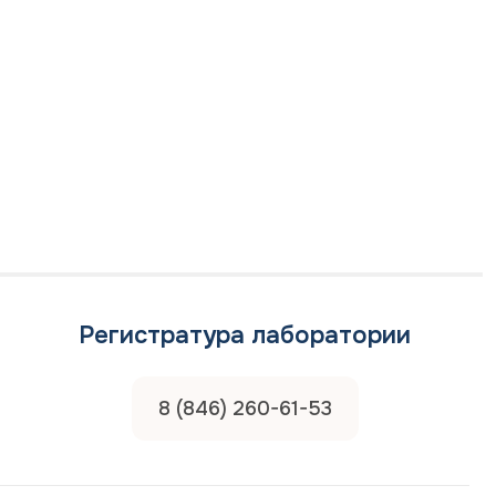
вившего врача, указанного в направлении*
ам исследование*
 дата и время приёма
гласие на
обработку персональных данных
гласие на получение информационной рассылки
Регистратура лаборатории
Отправить
8 (846) 260-61-53
лиза заявки Вам ответят электронным письмом