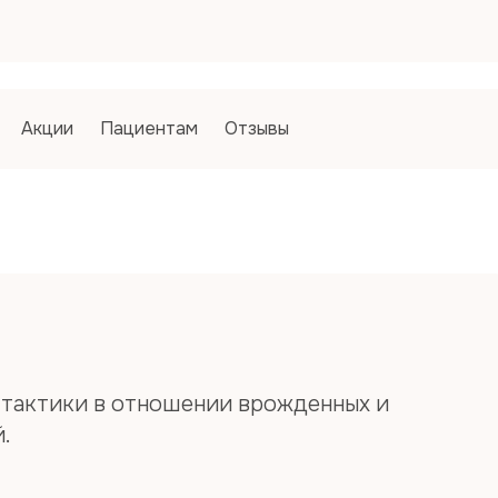
Запись
Запись
Как Вы 
1. Спосо
Акции
Пациентам
Отзывы
По на
Пол
ДМС
2. Вариа
Платн
Фамилия*
Имя*
 тактики в отношении врожденных и
.
Отчество