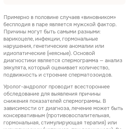
Дата рождения*
С
Даю согласие на
обработку персональных
о
данных
С
Даю согласие на
обработку персональных
г
Примерно в половине случаев «виновником»
о
л
данных
Телефон*
бесплодия в паре является мужской фактор.
Отправить
г
а
Причины могут быть самыми разными:
С
л
Даю согласие на получение информационной
с
о
а
рассылки
варикоцеле, инфекции, гормональные
и
г
с
е
E-mail*
нарушения, генетические аномалии или
л
и
н
Отправить
идиопатические (неясные). Основой
а
е
а
с
н
диагностики является спермограмма — анализ
о
и
а
б
Дата выдачи направления*
эякулята, который оценивает количество,
е
о
р
подвижность и строение сперматозоидов.
н
б
а
а
р
б
Уролог-андролог проводит всестороннее
р
а
о
Наименование направившего лечебного учреждения*
а
б
т
обследование для выявления причины
с
о
к
снижения показателей спермограммы. В
с
т
у
зависимости от диагноза, лечение может быть
ы
к
п
ФИО направившего врача, указанного в направлении*
л
у
консервативным (противовоспалительная,
е
к
п
р
гормональная, стимулирующая терапия) или
у
е
с