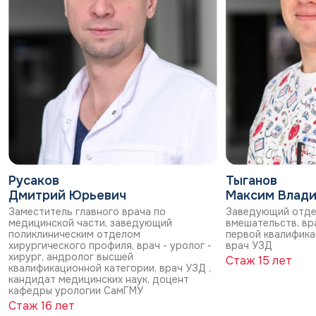
Русаков
Тыганов
Дмитрий Юрьевич
Максим Влад
Заместитель главного врача по
Заведующий отде
медицинской части, заведующий
вмешательств, вра
поликлиническим отделом
первой квалифика
хирургического профиля, врач - уролог -
врач УЗД
хирург, андролог высшей
Стаж 15 лет
квалификационной категории, врач УЗД ,
кандидат медицинских наук, доцент
кафедры урологии СамГМУ
Стаж 16 лет