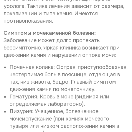
р
о
Нужное Вам исследование*
уролога. Тактика лечения зависит от размера,
с
н
локализации и типа камня. Имеются
о
а
н
л
противопоказания.
а
ь
Желаемая дата и время приёма
л
н
Симптомы мочекаменной болезни:
ь
ы
Заболевание может долго протекать
н
х
ы
бессимптомно. Яркая клиника возникает при
д
Даю согласие на
обработку персональных данных
х
а
движении камня и нарушении оттока мочи:
д
Даю согласие на получение информационной
н
рассылки
а
н
Почечная колика: Острая, приступообразная,
н
ы
нестерпимая боль в пояснице, отдающая в
н
х
Отправить
ы
*
пах, низ живота, бедро. Главный симптом
х
движения камня по мочеточнику.
После анализа заявки Вам ответят электронным
*
Гематурия: Кровь в моче (видимая или
письмом на указанный Вами e-mail.
определяемая лабораторно).
Срок обработки заявки - до 2-х рабочих дней.
Дизурия: Учащенное, болезненное
Ввиду высокой загруженности наших докторов дата
мочеиспускание (при камнях мочевого
и время приема могут отличаться от Вашего
пузыря или низком расположении камня в
пожелания в интернет-заявке.