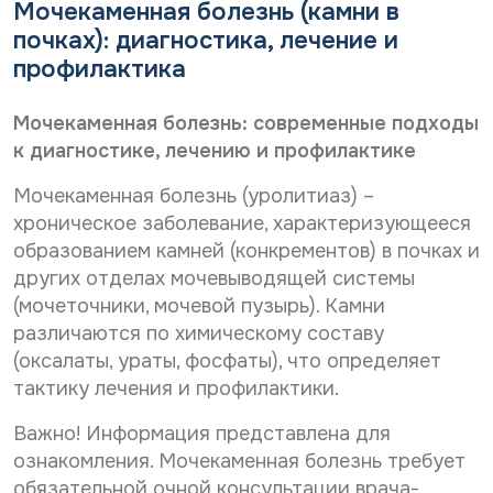
Дата рождения*
Мочекаменная болезнь (камни в
*
С
Даю согласие на
обработку персональных
почках): диагностика, лечение и
о
данных
С
Даю согласие на
обработку персональных
г
профилактика
о
л
данных
Телефон*
Отправить
г
а
Мочекаменная болезнь: современные подходы
С
л
Даю согласие на получение информационной
с
о
а
рассылки
и
к диагностике, лечению и профилактике
г
с
е
E-mail*
л
и
н
Мочекаменная болезнь (уролитиаз) –
Отправить
а
е
а
хроническое заболевание, характеризующееся
с
н
о
и
образованием камней (конкрементов) в почках и
а
б
Дата выдачи направления*
е
о
р
других отделах мочевыводящей системы
н
б
а
(мочеточники, мочевой пузырь). Камни
а
р
б
различаются по химическому составу
р
а
о
Наименование направившего лечебного учреждения*
а
б
т
(оксалаты, ураты, фосфаты), что определяет
с
о
к
тактику лечения и профилактики.
с
т
у
ы
к
п
ФИО направившего врача, указанного в направлении*
Важно! Информация представлена для
л
у
е
к
п
ознакомления. Мочекаменная болезнь требует
р
у
е
с
обязательной очной консультации врача-