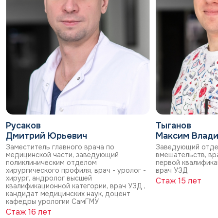
Русаков
Тыганов
Дмитрий Юрьевич
Максим Влад
Заместитель главного врача по
Заведующий отде
медицинской части, заведующий
вмешательств, вра
поликлиническим отделом
первой квалифика
хирургического профиля, врач - уролог -
врач УЗД
хирург, андролог высшей
Стаж 15 лет
квалификационной категории, врач УЗД ,
кандидат медицинских наук, доцент
кафедры урологии СамГМУ
Стаж 16 лет