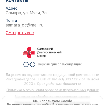
Контакты
Адрес
Самара, ул. Мяги, 7а
Почта
samara_dc@mail.ru
Смотреть все
Версия для слабовидящих
Лицензия на осуществление медицинской деятельности
Росздравнадзора:
Л041-01184-63/00377312
от 16 июня
2020 г. Срок действия: бессрочно
Политика в отношении обработки персональных данных
Согласие на обработку персональных данных
Мы используем Cookie
Обязательство о неразглашении информации,
Во время посещения сайта Вы соглашаетесь с тем, что