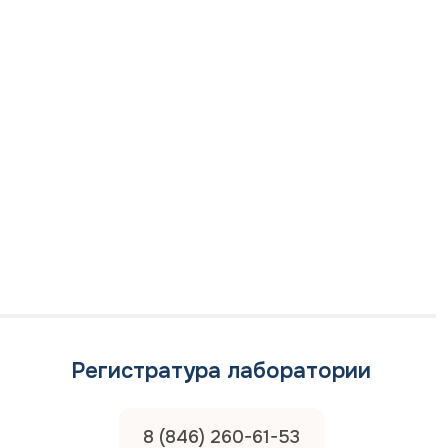
вившего врача, указанного в направлении*
ам исследование*
 дата и время приёма
гласие на
обработку персональных данных
гласие на получение информационной рассылки
Отправить
Регистратура лаборатории
лиза заявки Вам ответят электронным письмом
8 (846) 260-61-53