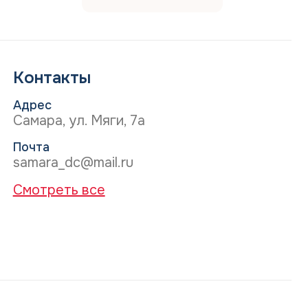
ный Вами e-mail.
ботки заявки - до 2-х рабочих дней.
сокой загруженности наших докторов дата и
ема могут отличаться от Вашего пожелания в
Контакты
заявке.
Адрес
Самара, ул. Мяги, 7а
Почта
samara_dc@mail.ru
Смотреть все