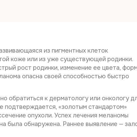
Дата рож
Телефон*
развивающаяся из пигментных клеток
стой коже или из уже существующей родинки.
трый рост родинки, изменение ее цвета, форм
E-mail*
еланома опасна своей способностью быстро
Остались вопросы?
Дата выд
о обратиться к дерматологу или онкологу д
ие подтверждается, «золотым стандартом»
После анализа заявки Вам ответят
Оставить отзыв
электронным письмом на указанный Вами e-
ссечение опухоли. Успех лечения меланомы
Наименов
mail. Срок обработки заявки - до 2-х
она была обнаружена. Раннее выявление — зал
рабочих дней.
Имя
*