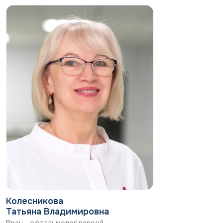
распространяется при контакте через
грязные руки, полотенца, косметику или при
ношении контактных линз. Характерный
признак — обильное гнойное отделяемое, из-
за которого ресницы часто слипаются по
утрам. Для лечения используются местные
антибиотики в виде капель и мазей.
Вирусный конъюнктивит
Этот тип является высококонтагиозным
острым инфекционным поражением, которое
чаще всего вызывается аденовирусом (до
90% вирусных конъюнктивитов). Может
сопровождать обычную простуду, корь,
ветряную оспу. Выделения обычно
водянистые или слизистые, а не гнойные.
Нередко наблюдается увеличение
Колесникова
околоушных лимфоузлов. В большинстве
Татьяна Владимировна
случаев это заболевание склонно к
Врач - офтальмолог первой