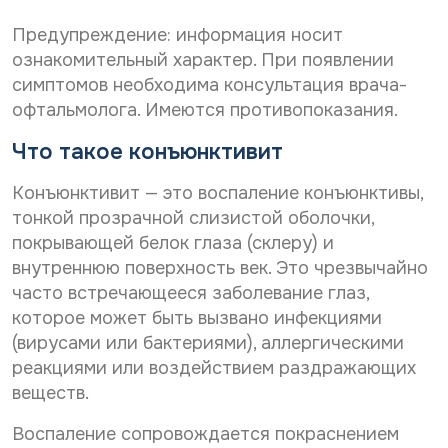
Дата рождения*
л
С
ь
Даю согласие на
обработку персональных
Предупреждение: информация носит
н
о
данных
ы
С
Даю согласие на
обработку персональных
г
ознакомительный характер. При появлении
х
о
л
данных
Телефон*
симптомов необходима консультация врача-
*
Отправить
г
а
*
офтальмолога. Имеются противопоказания.
С
л
Даю согласие на получение информационной
с
о
а
рассылки
и
Что такое конъюнктивит
г
с
е
E-mail*
л
и
н
Отправить
а
е
а
Конъюнктивит — это воспаление конъюнктивы,
с
н
о
тонкой прозрачной слизистой оболочки,
и
а
б
Дата выдачи направления*
покрывающей белок глаза (склеру) и
е
о
р
н
б
внутреннюю поверхность век. Это чрезвычайно
а
а
р
б
часто встречающееся заболевание глаз,
р
а
о
Наименование направившего лечебного учреждения*
которое может быть вызвано инфекциями
а
б
т
с
о
(вирусами или бактериями), аллергическими
к
с
т
у
реакциями или воздействием раздражающих
ы
к
п
ФИО направившего врача, указанного в направлении*
веществ.
л
у
е
к
п
р
Воспаление сопровождается покраснением
у
е
с