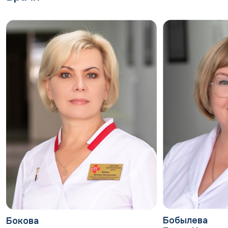
эффективности отражена в клинических
рекомендациях
Исследование DONE SYMPLE (2025) изучает
возможность эндоваскулярной терапии в
окне 6–72 часа после появления симптомов у
отобранных пациентов. Но пока «золотой
стандарт» — максимально ранняя
госпитализация.
Реабилитация после инсульта
Реабилитацию начинают, как только позволяет
состояние пациента — ранняя активизация
помогает восстанавливать нейронные связи.
Основные направления:
Физическая терапия (ЛФК). Восстановление
движений, равновесия, координации, ходьбы.
Бобылева
Бокова
Индивидуальная программа с физическим