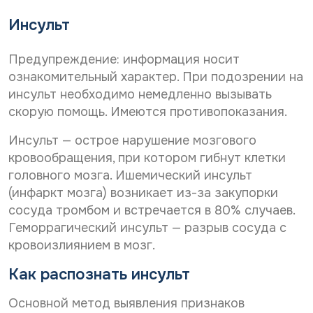
Дата рождения*
х
С
Даю согласие на
обработку персональных
Инсульт
о
данных
С
Даю согласие на
обработку персональных
г
о
л
данных
Телефон*
Предупреждение: информация носит
Отправить
г
а
ознакомительный характер. При подозрении на
С
л
Даю согласие на получение информационной
с
о
а
рассылки
инсульт необходимо немедленно вызывать
и
г
с
е
E-mail*
скорую помощь. Имеются противопоказания.
л
и
н
Отправить
а
е
а
Инсульт — острое нарушение мозгового
с
н
о
кровообращения, при котором гибнут клетки
и
а
б
Дата выдачи направления*
е
о
р
головного мозга. Ишемический инсульт
н
б
а
(инфаркт мозга) возникает из-за закупорки
а
р
б
сосуда тромбом и встречается в 80% случаев.
р
а
о
Наименование направившего лечебного учреждения*
а
б
т
Геморрагический инсульт — разрыв сосуда с
с
о
к
кровоизлиянием в мозг.
с
т
у
ы
к
п
ФИО направившего врача, указанного в направлении*
Как распознать инсульт
л
у
е
к
п
р
Основной метод выявления признаков
у
е
с