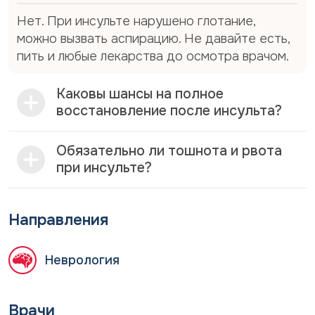
немедленно звоните в скорую помощь.
Нет. При инсульте нарушено глотание,
Терапевтическое окно: почему важна каждая
можно вызвать аспирацию. Не давайте есть,
минута
пить и любые лекарства до осмотра врачом.
Успех лечения напрямую зависит от времени
доставки в стационар. Время от появления
Каковы шансы на полное
первых симптомов до начала лечения называют
восстановление после инсульта?
«терапевтическим окном».
Обязательно ли тошнота и рвота
Тромболитическая терапия (ТЛТ). До 4,5
при инсульте?
часов от начала симптомов Растворение
тромба, восстановление кровотока. При
раннем начале ТЛТ достоверно увеличивает
Направления
шансы на благоприятный исход
Механическая тромбэктомия. До 24 часов
для отдельных пациентов При закупорке
Неврология
крупных сосудов специальным инструментом
через артерию удаляют тромб.
Врачи
Доказательная база метода высокой