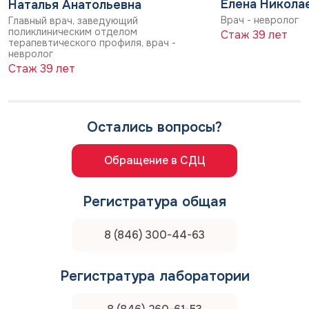
Елена Никола
Наталья Анатольевна
терапевтом, при отсутствии
Врач - невролог
Главный врач, заведующий
противопоказаний — бассейн
поликлиническим отделом
Стаж 39 лет
терапевтического профиля, врач -
Логопедия. Восстановление речи, понимания,
невролог
чтения и письма при афазии (нарушении
Стаж 39 лет
речи)
Эрготерапия. Обучение бытовым навыкам:
держать ложку, застегивать пуговицы,
Остались вопросы?
пользоваться телефоном
Физиотерапия. Стимуляция мышц, снижение
Обращение в СДЦ
спастичности, улучшение кровообращения
Полное восстановление может занять от
Регистратура общая
нескольких недель до двух лет. Прогноз тем
лучше, чем раньше начата комплексная
8 (846) 300-44-63
реабилитация.
Регистратура лаборатории
Профилактика инсульта
Первичная профилактика инсульта у пациентов