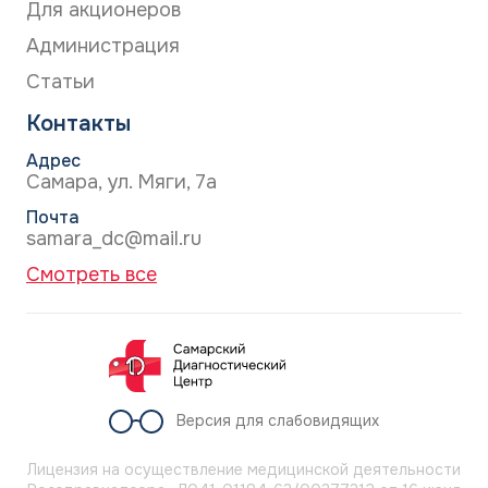
Для акционеров
Оценка риска: для пациентов с гипертонией,
Администрация
сахарным диабетом, мерцательной аритмией.
Помощь в реабилитации после инсульта,
Статьи
физиотерапия.
Контакты
Адрес
Самара, ул. Мяги, 7а
Почта
samara_dc@mail.ru
Смотреть все
Версия для слабовидящих
Лицензия на осуществление медицинской деятельности