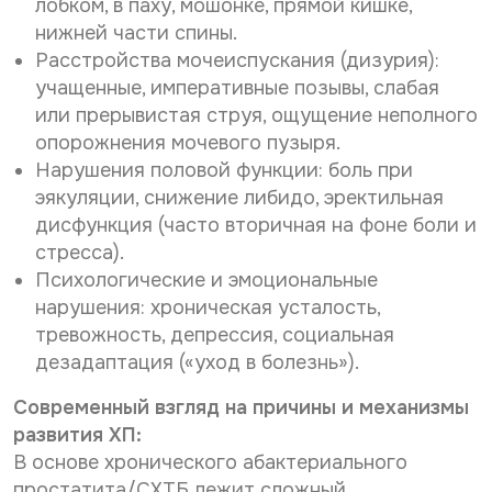
лобком, в паху, мошонке, прямой кишке,
нижней части спины.
Расстройства мочеиспускания (дизурия):
учащенные, императивные позывы, слабая
или прерывистая струя, ощущение неполного
опорожнения мочевого пузыря.
Нарушения половой функции: боль при
эякуляции, снижение либидо, эректильная
дисфункция (часто вторичная на фоне боли и
стресса).
Психологические и эмоциональные
нарушения: хроническая усталость,
тревожность, депрессия, социальная
дезадаптация («уход в болезнь»).
Современный взгляд на причины и механизмы
развития ХП:
В основе хронического абактериального
простатита/СХТБ лежит сложный