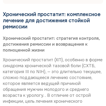
Дата рождения*
С
Даю согласие на
обработку персональных
о
данных
С
Хронический простатит: комплексное
Даю согласие на
обработку персональных
г
о
л
данных
Телефон*
лечение для достижения стойкой
Отправить
г
а
ремиссии
С
л
Даю согласие на получение информационной
с
о
а
рассылки
и
г
с
е
E-mail*
Хронический простатит: стратегия контроля,
л
и
н
Отправить
достижения ремиссии и возвращения к
а
е
а
с
н
о
полноценной жизни
и
а
б
Дата выдачи направления*
е
о
р
Хронический простатит (ХП), особенно в форме
н
б
а
синдрома хронической тазовой боли (СХТБ,
а
р
б
категория III по NIH), — это длительно текущее,
р
а
о
Наименование направившего лечебного учреждения*
а
б
т
сложно поддающееся лечению состояние,
с
о
к
которое является ведущей причиной
с
т
у
обращения мужчин молодого и среднего
ы
к
п
ФИО направившего врача, указанного в направлении*
л
у
е
возраста к урологу. . В отличие от острой
к
п
р
инфекции, цель лечения хронического
у
е
с