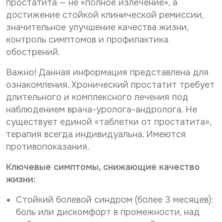
простатита — не «полное излечение», а
р
о
Нужное Вам исследование*
с
н
достижение стойкой клинической ремиссии,
о
а
значительное улучшение качества жизни,
н
л
контроль симптомов и профилактика
а
ь
Желаемая дата и время приёма
л
обострений.
н
ь
ы
н
х
Важно! Данная информация представлена для
ы
д
Даю согласие на
обработку персональных данных
ознакомления. Хронический простатит требует
х
а
длительного и комплексного лечения под
д
Даю согласие на получение информационной
н
рассылки
а
н
наблюдением врача-уролога-андролога. Не
н
ы
существует единой «таблетки от простатита»,
н
х
Отправить
терапия всегда индивидуальна. Имеются
ы
*
х
противопоказания.
После анализа заявки Вам ответят электронным
*
письмом на указанный Вами e-mail.
Ключевые симптомы, снижающие качество
жизни:
Срок обработки заявки - до 2-х рабочих дней.
Ввиду высокой загруженности наших докторов дата
Стойкий болевой синдром (более 3 месяцев):
и время приема могут отличаться от Вашего
боль или дискомфорт в промежности, над
пожелания в интернет-заявке.