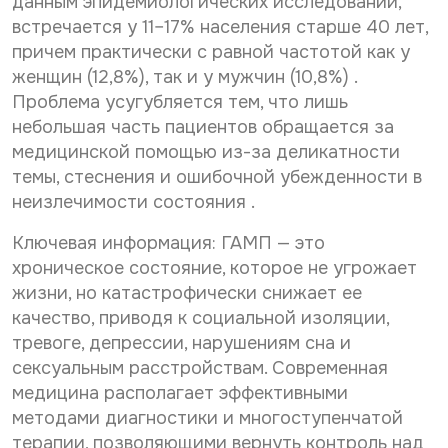
данным эпидемиологических исследований,
р
о
Нужное Вам исследование*
встречается у 11–17% населения старше 40 лет,
с
н
о
а
причем практически с равной частотой как у
н
л
женщин (12,8%), так и у мужчин (10,8%) .
а
ь
Желаемая дата и время приёма
Проблема усугубляется тем, что лишь
л
н
ь
ы
небольшая часть пациентов обращается за
н
х
медицинской помощью из-за деликатности
ы
д
Даю согласие на
обработку персональных данных
темы, стеснения и ошибочной убежденности в
х
а
д
Даю согласие на получение информационной
н
неизлечимости состояния .
рассылки
а
н
н
ы
Ключевая информация: ГАМП — это
н
х
Отправить
хроническое состояние, которое не угрожает
ы
*
жизни, но катастрофически снижает ее
х
После анализа заявки Вам ответят электронным
*
качество, приводя к социальной изоляции,
письмом на указанный Вами e-mail.
тревоге, депрессии, нарушениям сна и
Срок обработки заявки - до 2-х рабочих дней.
сексуальным расстройствам. Современная
медицина располагает эффективными
Ввиду высокой загруженности наших докторов дата
и время приема могут отличаться от Вашего
методами диагностики и многоступенчатой
пожелания в интернет-заявке.
терапии, позволяющими вернуть контроль над