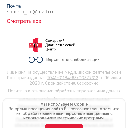
Почта
samara_dc@mail.ru
Смотреть все
Версия для слабовидящих
Лицензия на осуществление медицинской деятельности
Росздравнадзора:
Л041-01184-63/00377312
от 16 июня
2020 г. Срок действия: бессрочно
Политика в отношении обработки персональных данных
Согласие на обработку персональных данных
Мы используем Cookie
Обязательство о неразглашении информации,
Во время посещения сайта Вы соглашаетесь с тем, что
содержащей персональные данные
мы обрабатываем ваши персональные данные с
использованием метрических программ.
Положение о порядке организации обработки и
обеспечения безопасности персональных данных