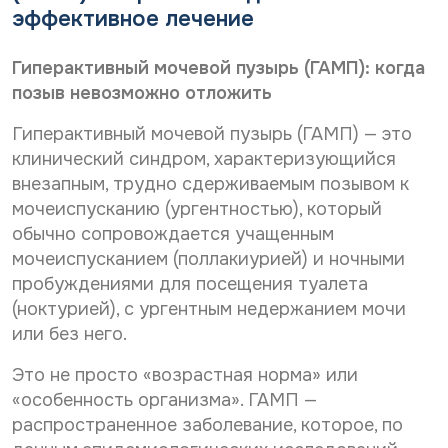
Дата рождения*
эффективное лечение
С
Даю согласие на
обработку персональных
*
С
о
данных
о
С
Даю согласие на
обработку персональных
г
Гиперактивный мочевой пузырь (ГАМП): когда
г
о
л
данных
Телефон*
л
Отправить
позыв невозможно отложить
г
а
а
С
л
Даю согласие на получение информационной
с
с
о
а
Гиперактивный мочевой пузырь (ГАМП) — это
рассылки
и
и
г
е
с
е
E-mail*
клинический синдром, характеризующийся
п
л
и
н
е
внезапным, трудно сдерживаемым позывом к
Отправить
а
е
а
р
с
мочеиспусканию (ургентностью), который
н
о
с
и
а
б
о
обычно сопровождается учащенным
Дата выдачи направления*
е
о
н
р
мочеиспусканием (поллакиурией) и ночными
а
н
б
а
л
пробуждениями для посещения туалета
а
р
б
ь
р
а
о
(ноктурией), с ургентным недержанием мочи
н
Наименование направившего лечебного учреждения*
а
б
т
ы
или без него.
с
о
х
к
с
т
у
Это не просто «возрастная норма» или
ы
к
п
ФИО направившего врача, указанного в направлении*
л
у
«особенность организма». ГАМП —
е
к
п
р
распространенное заболевание, которое, по
у
е
с