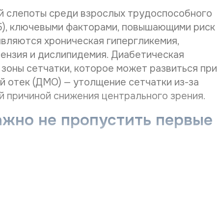
ФИО напра
й слепоты среди взрослых трудоспособного
25), ключевыми факторами, повышающими риск
являются хроническая гипергликемия,
Нужное В
тензия и дислипидемия. Диабетическая
зоны сетчатки, которое может развиться при
й отек (ДМО) — утолщение сетчатки из-за
Желаемая
й причиной снижения центрального зрения.
ажно не пропустить первые
Даю со
Даю со
напрямую зависит от длительности течения
 длительностью заболевания более 10-15 лет
Остались вопросы?
ь ДР в том, что даже при выраженных
После анализа заявки Вам ответят
предъявлять жалоб, а зрение снижается
После ана
Оставить отзыв
электронным письмом на указанный Вами e-
ияния, отек макулы).