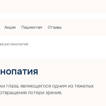
Запись
Запись
Как Вы 
1. Спосо
Акции
Пациентам
Отзывы
По на
Пол
ДМС
ая ретинопатия
2. Вариа
Платн
Фамилия*
инопатия
Имя*
ки глаза, являющегося одним из тяжелых
отвращения потери зрения.
Отчество