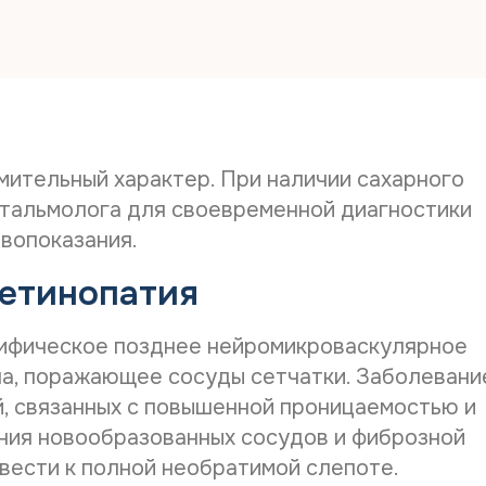
Дата рож
Телефон*
ительный характер. При наличии сахарного
тальмолога для своевременной диагностики
вопоказания.
E-mail*
ретинопатия
Дата выд
цифическое позднее нейромикроваскулярное
ипа, поражающее сосуды сетчатки. Заболевани
й, связанных с повышенной проницаемостью и
Наименов
ения новообразованных сосудов и фиброзной
ивести к полной необратимой слепоте.