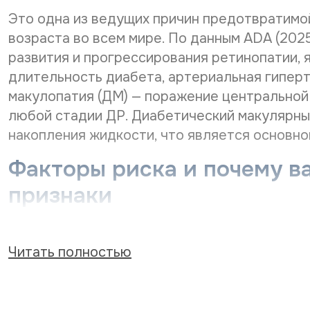
Это одна из ведущих причин предотвратимо
возраста во всем мире. По данным ADA (20
развития и прогрессирования ретинопатии, 
длительность диабета, артериальная гипер
макулопатия (ДМ) — поражение центральной 
любой стадии ДР. Диабетический макулярны
накопления жидкости, что является основно
Факторы риска и почему в
признаки
Риск развития диабетической ретинопатии 
диабета. По статистике, у 50% пациентов с
Читать полностью
выявляются признаки ретинопатии. Опасност
изменениях глазного дна пациент может не 
внезапно при развитии осложнений (кровоизл