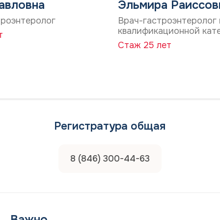
д
авловна
Эльмира Раиссов
а
а
н
н
троэнтеролог
Врач-гастроэнтеролог
н
н
квалификационной кат
ы
т
ы
х
Стаж 25 лет
х
*
*
Регистратура общая
8 (846) 300-44-63
Важно