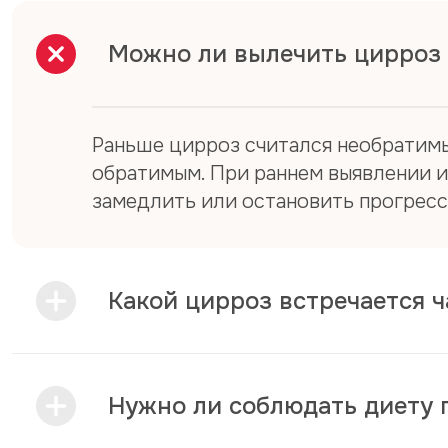
Цирроз может долгое время протекать бесс
Можно ли вылечить цирроз
течение многих лет и обычно неспецифичны.
Ранние (неспецифические) симптомы:
Раньше цирроз считался необратимым
Снижение аппетита
обратимым. При раннем выявлении и 
Утомляемость, слабость
замедлить или остановить прогресс
Потеря веса
Общее плохое самочувствие
Диагностика цирроза пече
Какой цирроз встречается ч
1. Первичный прием врача
Всем пациентам с подозрением на цирроз п
Нужно ли соблюдать диету 
прием гастроэнтеролога (при его отсутствии