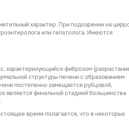
Дата рож
ительный характер. При подозрении на цирр
троэнтеролога или гепатолога. Имеются
Телефон*
E-mail*
сс, характеризующийся фиброзом (разрастани
ормальной структуры печени с образованием
ечени постепенно замещается рубцовой,
Дата выд
роз является финальной стадией большинства
.
Наименов
астоящее время полагается, что в некоторых