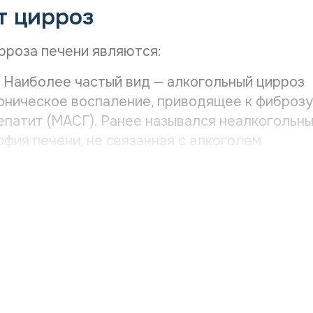
т цирроз
ФИО напра
рроза печени являются:
Нужное В
 Наиболее частый вид — алкогольный цирроз
Хроническое воспаление, приводящее к фиброзу
патит (МАСГ). Ранее назывался неалкогольн
Желаемая
фия печени, не связанная с алкоголем
ная система атакует клетки печени
з, болезнь Вильсона и др.
Даю со
 Длительный прием гепатотоксичных
Даю со
 остаются ожирение и сахарный диабет, а
в или отказ пациентов от лечения.
ы
После ана
 как распознать