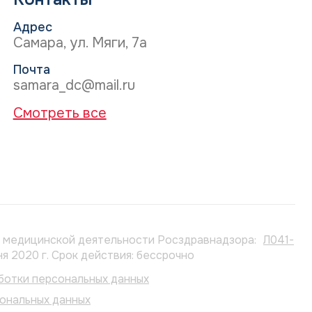
Адрес
Самара, ул. Мяги, 7а
Почта
samara_dc@mail.ru
Смотреть все
е медицинской деятельности Росздравнадзора:
Л041-
ня 2020 г. Срок действия: бессрочно
ботки персональных данных
сональных данных