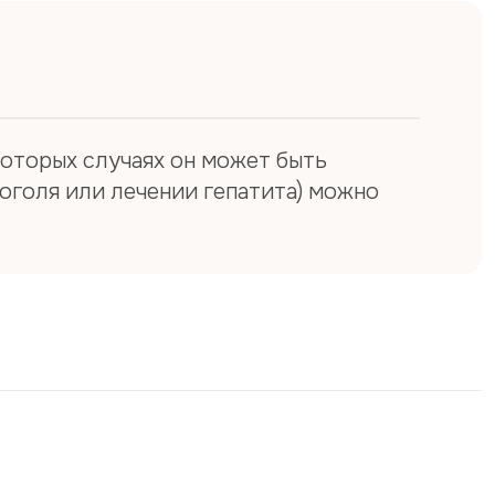
ный Вами e-mail.
ботки заявки - до 2-х рабочих дней.
сокой загруженности наших докторов дата и
ема могут отличаться от Вашего пожелания в
заявке.
которых случаях он может быть
оголя или лечении гепатита) можно