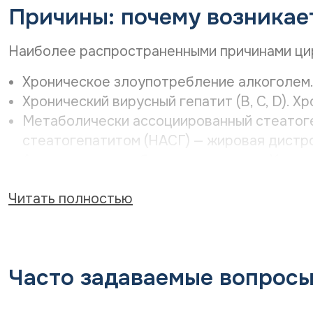
Причины: почему возникае
Наиболее распространенными причинами ци
Хроническое злоупотребление алкоголем.
Хронический вирусный гепатит (B, C, D). 
Метаболически ассоциированный стеатоге
стеатогепатитом (НАСГ) — жировая дистро
Аутоиммунные заболевания печени. Иммун
Наследственные заболевания. Гемохромато
Читать полностью
Лекарственные и токсические поражения.
препаратов
Дополнительными факторами риска в России
также позднее выявление вирусных гепатито
Часто задаваемые вопрос
Симптомы цирроза печени: