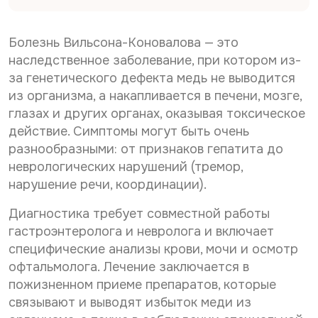
Дата рождения*
С
Даю согласие на
обработку персональных
о
данных
С
Даю согласие на
обработку персональных
г
Болезнь Вильсона-Коновалова — это
о
л
данных
Телефон*
наследственное заболевание, при котором из-
Отправить
г
а
за генетического дефекта медь не выводится
С
л
Даю согласие на получение информационной
с
о
а
рассылки
из организма, а накапливается в печени, мозге,
и
г
с
е
E-mail*
глазах и других органах, оказывая токсическое
л
и
н
Отправить
действие. Симптомы могут быть очень
а
е
а
с
н
разнообразными: от признаков гепатита до
о
и
а
б
Дата выдачи направления*
неврологических нарушений (тремор,
е
о
р
нарушение речи, координации).
н
б
а
а
р
б
Диагностика требует совместной работы
р
а
о
Наименование направившего лечебного учреждения*
а
б
т
гастроэнтеролога и невролога и включает
с
о
к
специфические анализы крови, мочи и осмотр
с
т
у
офтальмолога. Лечение заключается в
ы
к
п
ФИО направившего врача, указанного в направлении*
л
у
пожизненном приеме препаратов, которые
е
к
п
р
связывают и выводят избыток меди из
у
е
с