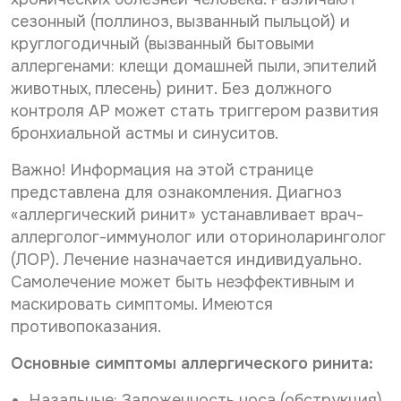
р
о
Нужное Вам исследование*
сезонный (поллиноз, вызванный пыльцой) и
с
н
о
а
круглогодичный (вызванный бытовыми
н
л
аллергенами: клещи домашней пыли, эпителий
а
ь
Желаемая дата и время приёма
животных, плесень) ринит. Без должного
л
н
ь
контроля АР может стать триггером развития
ы
н
х
бронхиальной астмы и синуситов.
ы
д
Даю согласие на
обработку персональных данных
х
а
Важно! Информация на этой странице
д
Даю согласие на получение информационной
н
рассылки
представлена для ознакомления. Диагноз
а
н
н
ы
«аллергический ринит» устанавливает врач-
н
х
Отправить
аллерголог-иммунолог или оториноларинголог
ы
*
(ЛОР). Лечение назначается индивидуально.
х
После анализа заявки Вам ответят электронным
*
Самолечение может быть неэффективным и
письмом на указанный Вами e-mail.
маскировать симптомы. Имеются
Срок обработки заявки - до 2-х рабочих дней.
противопоказания.
Ввиду высокой загруженности наших докторов дата
Основные симптомы аллергического ринита:
и время приема могут отличаться от Вашего
пожелания в интернет-заявке.
Назальные: Заложенность носа (обструкция),