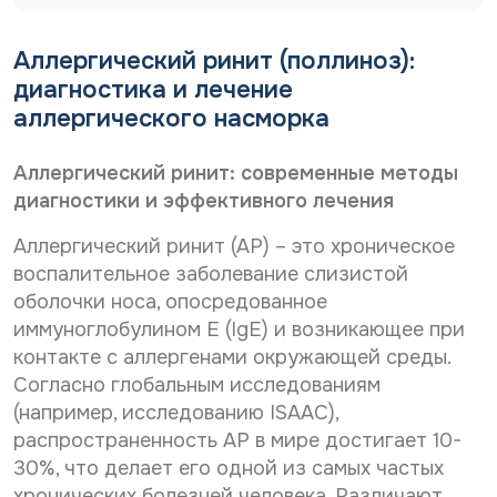
Дата рождения*
С
Даю согласие на
обработку персональных
о
данных
Аллергический ринит (поллиноз):
С
Даю согласие на
обработку персональных
г
о
диагностика и лечение
л
данных
Телефон*
Отправить
г
а
аллергического насморка
С
л
Даю согласие на получение информационной
с
о
а
рассылки
и
г
с
е
Аллергический ринит: современные методы
E-mail*
л
и
н
диагностики и эффективного лечения
Отправить
а
е
а
с
н
о
Аллергический ринит (АР) – это хроническое
и
а
б
Дата выдачи направления*
е
воспалительное заболевание слизистой
о
р
н
б
а
оболочки носа, опосредованное
а
р
б
иммуноглобулином E (IgE) и возникающее при
р
а
о
Наименование направившего лечебного учреждения*
контакте с аллергенами окружающей среды.
а
б
т
с
о
к
Согласно глобальным исследованиям
с
т
у
(например, исследованию ISAAC),
ы
к
п
ФИО направившего врача, указанного в направлении*
распространенность АР в мире достигает 10-
л
у
е
к
п
р
30%, что делает его одной из самых частых
у
е
с
хронических болезней человека. Различают